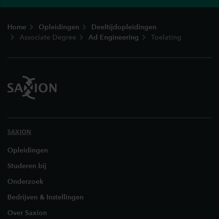
Footer
Home
Opleidingen
Deeltijdopleidingen
Associate Degree
Ad Engineering
Toelating
SAXION
Opleidingen
Studeren bij
Onderzoek
Bedrijven & Instellingen
Over Saxion