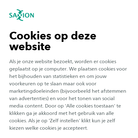
igatie sluiten
Zo
Navigatie openen
Toelatingseisen 2026-2027
Ad Engineering
Om te beginnen met deze deeltijd opleiding
Subnavigatie tonen
navigatie tonen
Cookies op deze
moet je voldoen aan de toelatingseisen. Kijk
website
hieronder welke vooropleiding, welk profiel en
navigatie tonen
welke vakken je nodig hebt voor toelating.
Als je onze website bezoekt, worden er cookies
Daarnaast beschik je over een relevante
navigatie tonen
geplaatst op je computer. We plaatsen cookies voor
praktijkomgeving.
het bijhouden van statistieken en om jouw
voorkeuren op te slaan maar ook voor
navigatie tonen
marketingdoeleinden (bijvoorbeeld het afstemmen
Persoonlijk Studieadvies op maat gesprek
van advertenties) en voor het tonen van social
media content. Door op 'Alle cookies toestaan' te
navigatie tonen
Benieuwd of deze opleiding bij je past? Vraag dan
klikken ga je akkoord met het gebruik van alle
een Studieadvies op maat gesprek aan. Dit gesprek
cookies. Als je op 'Zelf instellen' klikt kun je zelf
is zowel informerend als adviserend.
kiezen welke cookies je accepteert.