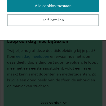
Alle cookies toestaan
Zelf instellen
Loop een dag mee bij Saxion
Twijfel je nog of deze deeltijdopleiding bij je past?
Kom
een dag meelopen
en ervaar hoe het is om
deze deeltijdopleiding bij Saxion te volgen. Je loopt
mee met een eerstejaarsstudent, volgt een les en
maakt kennis met docenten en medestudenten. Zo
krijg je een goed beeld van de sfeer, de inhoud en
de manier van studeren.
Lees verder