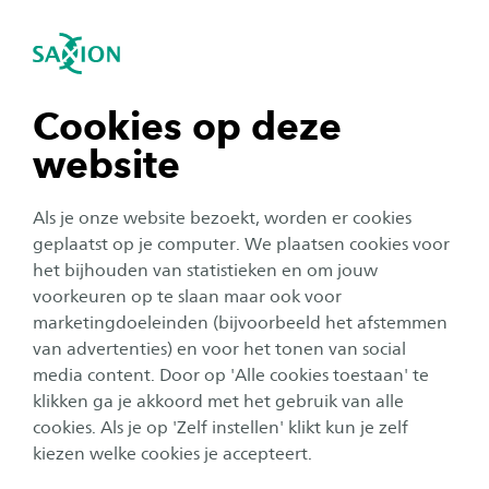
igatie sluiten
Zo
Navigatie openen
Ad Ondernemerschap en
Ad Ondernemerschap en Retail
Retail Management
Management
navigatie tonen
Cookies op deze
Subnavigatie tonen
Is Ad Ondernemerschap en Retail Management
website
in deeltijd iets voor jou? Meld je eerst eens aan
navigatie tonen
voor een (online) open avond en maak kennis
Als je onze website bezoekt, worden er cookies
met studenten en docenten die je meer kunnen
navigatie tonen
geplaatst op je computer. We plaatsen cookies voor
het bijhouden van statistieken en om jouw
vertellen over deze opleiding. Heb je al een
voorkeuren op te slaan maar ook voor
open avond bezocht, maar wil je je nog iets
navigatie tonen
marketingdoeleinden (bijvoorbeeld het afstemmen
verder verdiepen in deze studie? Kom dan
van advertenties) en voor het tonen van social
proefstuderen!
media content. Door op 'Alle cookies toestaan' te
navigatie tonen
klikken ga je akkoord met het gebruik van alle
cookies. Als je op 'Zelf instellen' klikt kun je zelf
kiezen welke cookies je accepteert.