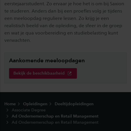
eerstejaarsstudent. Zo ervaar je hoe het is om bij Saxion
te studeren. Anders dan bij een proefles volg je tijdens
een meeloopdag reguliere lessen. Zo krijg je een
realistisch beeld van de opleiding, de sfeer in de groep
en wat je qua voorbereiding en studiebelasting kunt
verwachten.
Aankomende meeloopdagen
Bekijk de beschikbaarheid
Footer
Home
Opleidingen
Deeltijdopleidingen
Associate Degree
Ad Ondernemerschap en Retail Management
Ad Ondernemerschap en Retail Management