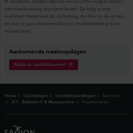
te studeren. Anders dan bij een proefles volg je tijdens
een meeloopdag reguliere lessen. Zo krijg je een
realistisch beeld van de opleiding, de sfeer in de groep
en wat je qua voorbereiding en studiebelasting kunt
verwachten.
Aankomende meeloopdagen
Bekijk de beschikbaarheid
Footer
Home
Opleidingen
Deeltijdopleidingen
Bachelor
ICT - Business IT & Management
Proefstuderen