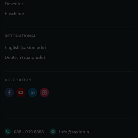
Deventer
Enschede
INTERNATIONAL
English (saxion.edu)
Deutsch (saxion.de)
VOLG SAXION
facebook
youtube
linkedin
instagram
088 - 019 8888
info@saxion.nl