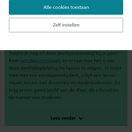
Alle cookies toestaan
Zelf instellen
Loop een dag mee bij Saxion
Twijfel je nog of deze deeltijdopleiding bij je past?
Kom
een dag meelopen
en ervaar hoe het is om
deze deeltijdopleiding bij Saxion te volgen. Je loopt
mee met een eerstejaarsstudent, volgt een les en
maakt kennis met docenten en medestudenten. Zo
krijg je een goed beeld van de sfeer, de inhoud en
de manier van studeren.
Lees verder