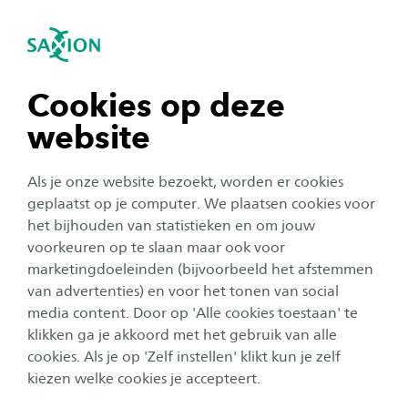
igatie sluiten
Zo
Navigatie openen
Proefstuderen
ICT - Business IT & Management
Is ICT Business IT & Management in deeltijd iets
Subnavigatie tonen
navigatie tonen
Cookies op deze
voor jou? Meld je eerst eens aan voor een
website
(online) open avond en maak kennis met
navigatie tonen
studenten en docenten die je meer kunnen
Als je onze website bezoekt, worden er cookies
vertellen over deze opleiding. Heb je al een
navigatie tonen
geplaatst op je computer. We plaatsen cookies voor
open avond bezocht, maar wil je je nog iets
het bijhouden van statistieken en om jouw
voorkeuren op te slaan maar ook voor
verder verdiepen in deze studie? Kom dan
navigatie tonen
marketingdoeleinden (bijvoorbeeld het afstemmen
proefstuderen!
van advertenties) en voor het tonen van social
media content. Door op 'Alle cookies toestaan' te
navigatie tonen
klikken ga je akkoord met het gebruik van alle
cookies. Als je op 'Zelf instellen' klikt kun je zelf
kiezen welke cookies je accepteert.