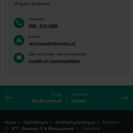
of gaat studeren.
Telefoon
088 - 019 3000
E-mail
servicepoint@saxion.nl
Alle informatie over Servicepoint
Locatie en openingstijden
Vorige
Volgende
Studie-inhoud
Kosten
Footer
Home
Opleidingen
Deeltijdopleidingen
Bachelor
ICT - Business IT & Management
Toelating