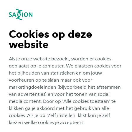
igatie sluiten
Zo
Navigatie openen
Toelatingseisen 2026-2027
ICT - Business IT & Management
Om te beginnen met de deeltijdopleiding ICT
Subnavigatie tonen
navigatie tonen
Cookies op deze
Business IT & Management moet je voldoen aan
website
de toelatingseisen. Kijk hieronder welke
navigatie tonen
vooropleiding, welk profiel en welke vakken je
Als je onze website bezoekt, worden er cookies
nodig hebt voor toelating. Daarnaast beschik je
navigatie tonen
geplaatst op je computer. We plaatsen cookies voor
over een relevante praktijkomgeving.
het bijhouden van statistieken en om jouw
voorkeuren op te slaan maar ook voor
navigatie tonen
marketingdoeleinden (bijvoorbeeld het afstemmen
Persoonlijk Studieadvies op maat gesprek
van advertenties) en voor het tonen van social
media content. Door op 'Alle cookies toestaan' te
navigatie tonen
Benieuwd of deze opleiding bij je past? Vraag dan
klikken ga je akkoord met het gebruik van alle
een Studieadvies op maat gesprek aan. Dit gesprek
cookies. Als je op 'Zelf instellen' klikt kun je zelf
is zowel informerend als adviserend.
kiezen welke cookies je accepteert.