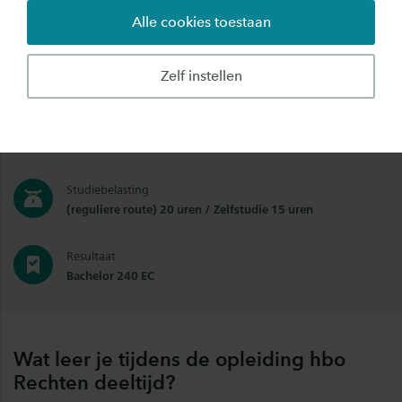
praktijkomgeving, de vrije keuzeruimte en het
Alle cookies toestaan
afstuderen.
Zelf instellen
Plaats
Deventer
Studiebelasting
(reguliere route) 20 uren / Zelfstudie 15 uren
Resultaat
Bachelor 240 EC
Wat leer je tijdens de opleiding hbo
Rechten deeltijd?