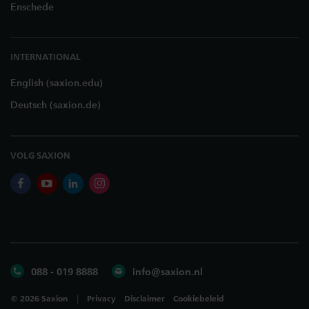
Enschede
INTERNATIONAL
English (saxion.edu)
Deutsch (saxion.de)
VOLG SAXION
facebook
youtube
linkedin
instagram
088 - 019 8888
info@saxion.nl
©
2026
Saxion
Privacy
Disclaimer
Cookiebeleid