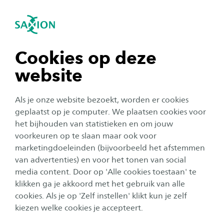
igatie sluiten
Zo
Navigatie openen
Studie-inhoud
HBO-Rechten
Gedurende de eerste 2,5 jaar van de studie hbo
Subnavigatie tonen
navigatie tonen
Cookies op deze
Recht deeltijd volg je modulen die een basis
website
leggen binnen verschillende rechtsgebieden. Je
navigatie tonen
doet kennis op van de geldende wet- en
Als je onze website bezoekt, worden er cookies
regelgeving en past dit toe op concrete
navigatie tonen
geplaatst op je computer. We plaatsen cookies voor
praktijksituaties. Je ontwikkelt algemene hbo-
het bijhouden van statistieken en om jouw
voorkeuren op te slaan maar ook voor
vaardigheden op gebied van onderzoek,
navigatie tonen
marketingdoeleinden (bijvoorbeeld het afstemmen
communicatie en organisatiekunde. Zo word je
van advertenties) en voor het tonen van social
opgeleid tot een breed georiënteerde, praktisch
media content. Door op 'Alle cookies toestaan' te
navigatie tonen
ingestelde juridische professional. Na 2,5 jaar
klikken ga je akkoord met het gebruik van alle
cookies. Als je op 'Zelf instellen' klikt kun je zelf
deeltijd rechten studeren volgen drie grote
kiezen welke cookies je accepteert.
blokken: Ervaring binnen een relevante