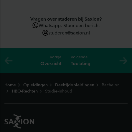
Vragen over studeren bij Saxion?
Whatsapp: Stuur een bericht
studeren@saxion.nl
Vorige
Volgende
Overzicht
Toelating
Footer
Home
Opleidingen
Deeltijdopleidingen
Bachelor
HBO-Rechten
Studie-inhoud