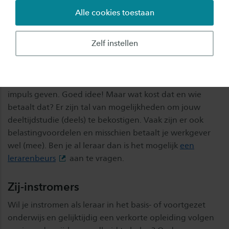
Wettelijk collegegeld
Alle cookies toestaan
De huidige tarieven van het wettelijk collegegeld vind je
op de pagina
Collegegeld
.
Zelf instellen
Studeren in deeltijd: hoe betaal je dat?
Je wilt je verder ontwikkelen en je carrière een nieuwe
impuls geven. Goed idee! Maar wat kost dat en wie
betaalt dat? Er zijn tal van mogelijkheden om jouw
deeltijdstudie (deels) te bekostigen. Vaak zijn er ook
belastingvoordelen en misschien betaalt je werkgever
wel (mee). Ben je al leraar dan is het mogelijk
een
lerarenbeurs
aan te vragen.
Zij-instromers
Wil je instromen als leraar in het basis- of voortgezet
onderwijs en gelijktijdig een verkorte opleiding volgen