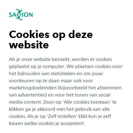
igatie sluiten
Zo
Navigatie openen
Kosten
Tweedegraads lerarenopleiding
Wiskunde
Voor een opleiding bij Saxion moet je wettelijk
navigatie tonen
Cookies op deze
Subnavigatie tonen
collegegeld of instellingscollegegeld voldoen.
website
Het standaard wettelijke collegegeld voor 2025-
navigatie tonen
2026 voor de lerarenopleiding Wiskunde
Als je onze website bezoekt, worden er cookies
deeltijd bedraagt € 2.601.
navigatie tonen
geplaatst op je computer. We plaatsen cookies voor
het bijhouden van statistieken en om jouw
voorkeuren op te slaan maar ook voor
Voor een opleiding bij Saxion betaal je wettelijk
navigatie tonen
marketingdoeleinden (bijvoorbeeld het afstemmen
collegegeld of instellingscollegegeld. Hoeveel
van advertenties) en voor het tonen van social
collegegeld je moet voldoen hangt af van jouw
media content. Door op 'Alle cookies toestaan' te
navigatie tonen
persoonlijke situatie. Studenten die eerder een graad in
klikken ga je akkoord met het gebruik van alle
het hoger onderwijs hebben behaald betalen
cookies. Als je op 'Zelf instellen' klikt kun je zelf
instellingscollegegeld.
kiezen welke cookies je accepteert.