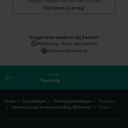
Vragen? Neem contact met ons op
Wij helpen je graag!
Vragen over studeren bij Saxion?
Whatsapp: Stuur een bericht
studeren@saxion.nl
Vorige
Toelating
Footer
Home
Opleidingen
Deeltijdopleidingen
Bachelor
Tweedegraads lerarenopleiding Wiskunde
Kosten