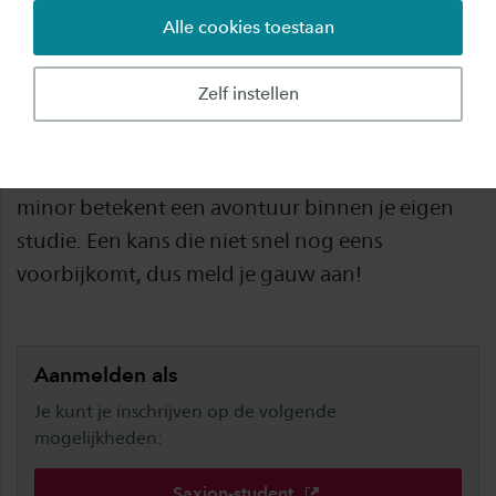
Alle cookies toestaan
Ben jij ondernemend, ambitieus en durf je
risico's te nemen? Dan is de minor Startup
Zelf instellen
Ondernemer iets voor jou! In een inspirerende
omgeving leer je de vaardigheden die je nodig
hebt om een topondernemer te worden. Deze
minor betekent een avontuur binnen je eigen
studie. Een kans die niet snel nog eens
voorbijkomt, dus meld je gauw aan!
Aanmelden als
Je kunt je inschrijven op de volgende
mogelijkheden:
Saxion-student