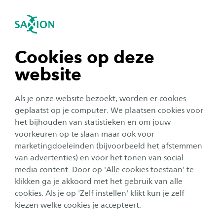
igatie sluiten
Zo
Navigatie openen
Startup Ondernemer
Subnavigatie tonen
navigatie tonen
Cookies op deze
website
navigatie tonen
Als je onze website bezoekt, worden er cookies
navigatie tonen
geplaatst op je computer. We plaatsen cookies voor
het bijhouden van statistieken en om jouw
voorkeuren op te slaan maar ook voor
navigatie tonen
marketingdoeleinden (bijvoorbeeld het afstemmen
van advertenties) en voor het tonen van social
media content. Door op 'Alle cookies toestaan' te
navigatie tonen
klikken ga je akkoord met het gebruik van alle
Ben jij dé studentondernemer
cookies. Als je op 'Zelf instellen' klikt kun je zelf
van de toekomst?
kiezen welke cookies je accepteert.