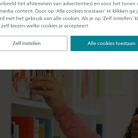
oorbeeld het afstemmen van advertenties) en voor het tonen 
ybureaus
 media content. Door op 'Alle cookies toestaan' te klikken ga 
d met het gebruik van alle cookies. Als je op 'Zelf instellen' kl
gsbureaus
 zelf kiezen welke cookies je accepteert.
Zelf instellen
Alle cookies toestaan