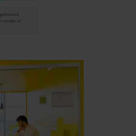
 opgebouwd
r minder of