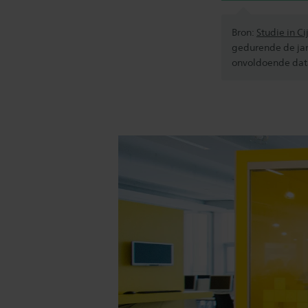
Bron:
Studie in Ci
gedurende de jar
onvoldoende data