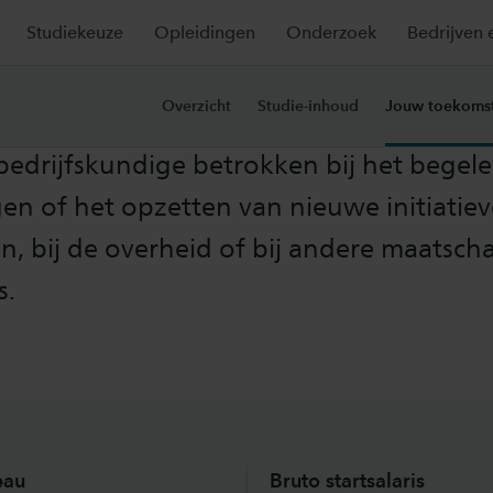
Studiekeuze
Opleidingen
Onderzoek
Bedrijven 
toekomst
Overzicht
Studie-inhoud
Jouw toekoms
ls bedrijfskundige betrokken bij het begel
en of het opzetten van nieuwe initiatiev
en, bij de overheid of bij andere maatsch
s.
eau
Bruto startsalaris