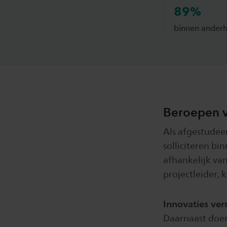
89%
binnen anderha
Beroepen v
Als afgestudeer
solliciteren bi
afhankelijk van
projectleider, 
Innovaties ve
Daarnaast doen