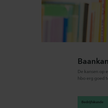
Baankan
De kansen op e
hbo erg goed 
Bedrijfskunde