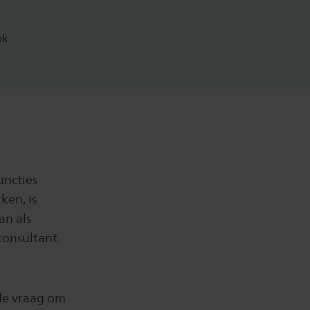
ek
uncties
ken, is
an als
consultant.
 de vraag om