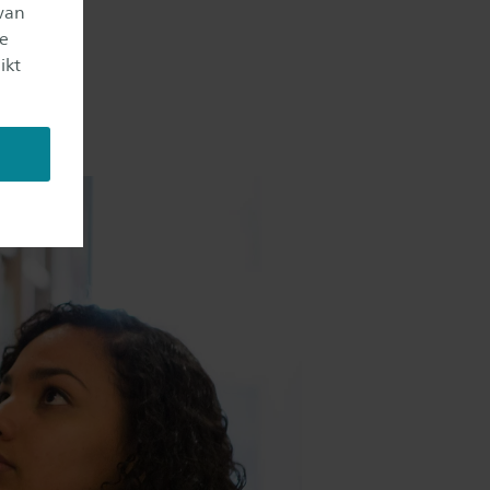
van
je
ikt