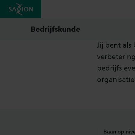
Jouw 
Bedrijfskunde
​Jij bent a
verbetering
bedrijfslev
organisatie
Baan op niv