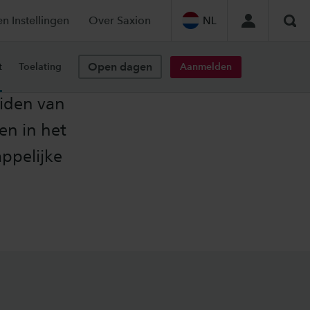
en Instellingen
Over Saxion
NL
Zoe
Open dagen
Aanmelden
t
Toelating
eiden van
en in het
appelijke