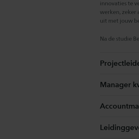
innovaties te 
werken, zeker a
uit met jouw b
Na de studie Be
Projectleid
Manager kw
Accountman
Leidingge