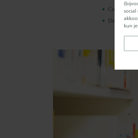
(bijv
Consultanc
social
akkoor
Detacherin
kun je