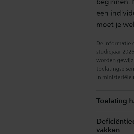
beginnen. 
een individ
moet je wel
De informatie d
studiejaar 2026
worden gewijzi
toelatingseise
in ministeriële
Toelating 
Deficiënti
vakken