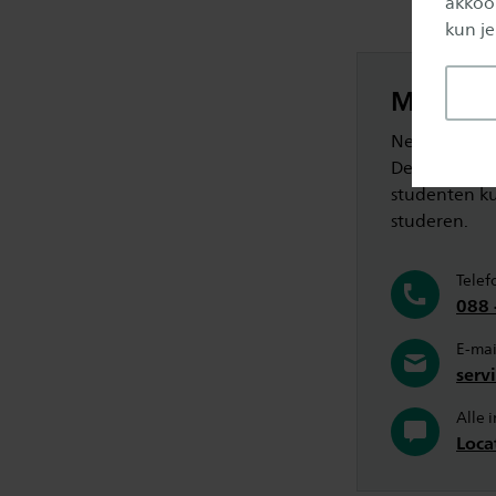
akkoor
kun je
Meer in
Neem voor me
Deventer en 
studenten ku
studeren.
Telef
088 
E-mai
serv
Alle 
Loca