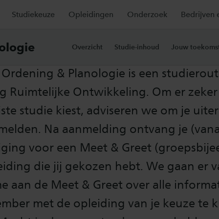
Studiekeuze
Opleidingen
Onderzoek
Bedrijven 
tingseisen 2026-2027
ologie
Overzicht
Studie-inhoud
Jouw toekoms
 Ordening & Planologie is een studierou
g Ruimtelijke Ontwikkeling. Om er zeker 
uiste studie kiest, adviseren we om je uiter
 melden. Na aanmelding ontvang je (vana
iging voor een Meet & Greet (groepsbij
iding die jij gekozen hebt. We gaan er v
 aan de Meet & Greet over alle informat
ember met de opleiding van je keuze te