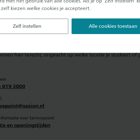
d met het gebruik van alle cookies. Als je op 'Zelf instellen' kl
 zelf kiezen welke cookies je accepteert.
Zelf instellen
Alle cookies toestaan
formatie
er informatie contact op met Servicepoint. Servicepoint vind
Enschede en is op elke werkdag geopend. Alle (toekomstige)
nnen hier terecht, ongeacht op welke locatie je studeert of 
oon
- 019 3000
l
icepoint@saxion.nl
informatie over Servicepoint
tie en openingstijden