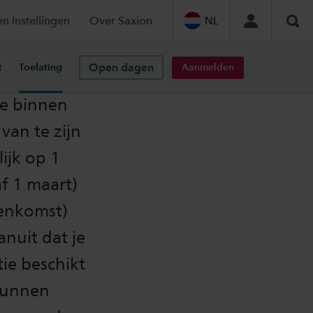
en Instellingen
Over Saxion
NL
Zoe
Open dagen
Aanmelden
t
Toelating
te binnen
van te zijn
lijk op 1
f 1 maart)
eenkomst)
anuit dat je
ie beschikt
 kunnen