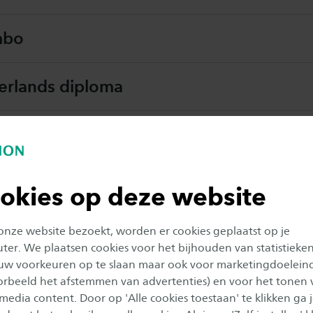
mbo
rlands diploma
s diploma
deficiënties bij een ander diploma
okies op deze website
zoek
 onze website bezoekt, worden er cookies geplaatst op je
er. We plaatsen cookies voor het bijhouden van statistieke
uw voorkeuren op te slaan maar ook voor marketingdoelein
elatingsbepalingen
oorbeeld het afstemmen van advertenties) en voor het tonen 
 media content. Door op 'Alle cookies toestaan' te klikken ga 