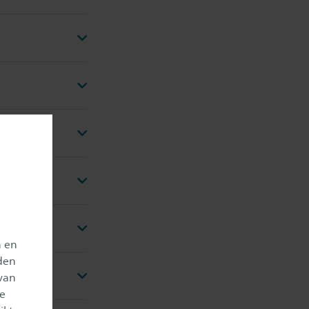
n en
den
van
je