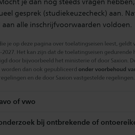
Mocht je dan nog steeds vragen hebben,
ueel gesprek (studiekeuzecheck) aan. Nat
 aan alle inschrijfvoorwaarden voldoen.
ie je op deze pagina over toelatingseisen leest, geldt 
-2027. Het kan zijn dat de toelatingseisen gedurende h
gd door bijvoorbeeld het ministerie of door Saxion. D
onder voorbehoud va
n worden dan ook gepubliceerd
 regelingen en de door Saxion vastgestelde regelingen.
havo of vwo
eonderzoek bij ontbrekende of ontoerei