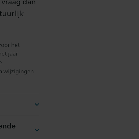
 vraag dan
uurlijk
voor het
et jaar
e
n
wijzigingen
kende