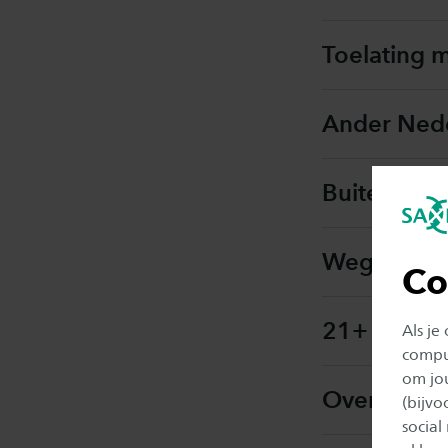
Toelating 
Ander Nede
Buitenland
Wegwerken 
Co
21+ Onder
Als je
comput
om jo
Overige to
(bijv
social