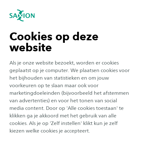
igatie sluiten
Zo
Navigatie openen
Proefstuderen
Social Work
Is Social Work iets voor jou? Meld je eerst eens
Subnavigatie tonen
navigatie tonen
Cookies op deze
aan voor een open dag en maak kennis met
website
studenten en docenten die je meer kunnen
navigatie tonen
vertellen over deze opleiding. Heb je al een
Als je onze website bezoekt, worden er cookies
open dag bezocht, maar wil je je nog iets verder
navigatie tonen
geplaatst op je computer. We plaatsen cookies voor
verdiepen in deze studie? Kom dan
het bijhouden van statistieken en om jouw
voorkeuren op te slaan maar ook voor
proefstuderen! Je kunt kiezen tussen een
navigatie tonen
marketingdoeleinden (bijvoorbeeld het afstemmen
proefles of een dag meelopen.
van advertenties) en voor het tonen van social
media content. Door op 'Alle cookies toestaan' te
navigatie tonen
klikken ga je akkoord met het gebruik van alle
cookies. Als je op 'Zelf instellen' klikt kun je zelf
kiezen welke cookies je accepteert.