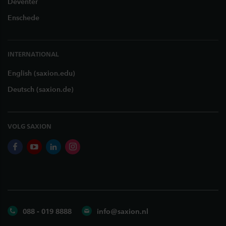
Deventer
Enschede
INTERNATIONAL
English (saxion.edu)
Deutsch (saxion.de)
VOLG SAXION
facebook
youtube
linkedin
instagram
088 - 019 8888
info@saxion.nl