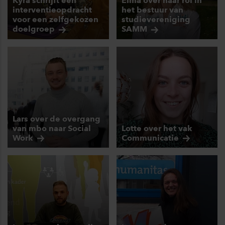
Kyra schrijft een
Elma over haar rol in
interventieopdracht
het bestuur van
voor een zelfgekozen
studievereniging
doelgroep
SAMM
Lars over de overgang
van mbo naar Social
Lotte over het vak
Work
Communicatie