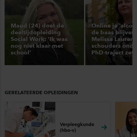
Maud (24) doet de
Online je ‘alcoh
deeltijdopleiding
de baas blijven
Social Work: ‘Ik was
Melissa Laurens
nog niet klaar met
schouders onde
school’
PhD-traject zett
GERELATEERDE OPLEIDINGEN
Verpleegkunde
(hbo-v)