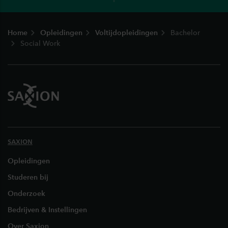
Footer
Home
Opleidingen
Voltijdopleidingen
Bachelor
Social Work
SAXION
Opleidingen
Studeren bij
Onderzoek
Bedrijven & Instellingen
Over Saxion