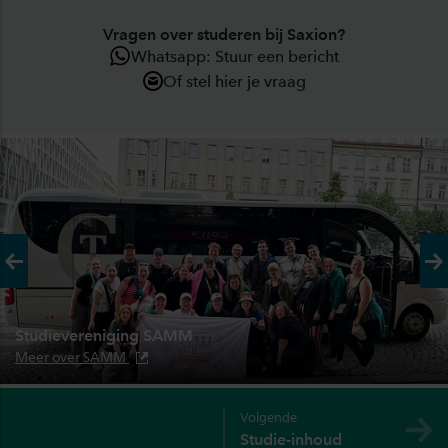
Vragen over studeren bij Saxion?
Whatsapp: Stuur een bericht
Of stel hier je vraag
Vorige
Vo
Studievereniging SAMM
Meer over SAMM
Volgende
Studie-inhoud