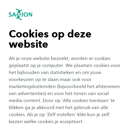
igatie sluiten
Zo
Navigatie openen
Social Work
Subnavigatie tonen
navigatie tonen
Cookies op deze
website
navigatie tonen
Als je onze website bezoekt, worden er cookies
navigatie tonen
geplaatst op je computer. We plaatsen cookies voor
het bijhouden van statistieken en om jouw
voorkeuren op te slaan maar ook voor
navigatie tonen
marketingdoeleinden (bijvoorbeeld het afstemmen
van advertenties) en voor het tonen van social
Help mensen grip te krijgen
media content. Door op 'Alle cookies toestaan' te
navigatie tonen
op hun leven: studeer Social
klikken ga je akkoord met het gebruik van alle
cookies. Als je op 'Zelf instellen' klikt kun je zelf
Work
kiezen welke cookies je accepteert.