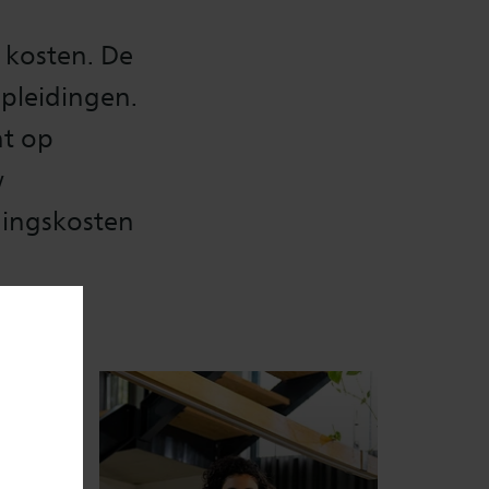
s kosten. De
opleidingen.
ht op
w
dingskosten