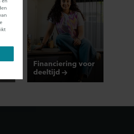
n en
den
van
je
ikt
ing
Financiering voor
deeltijd