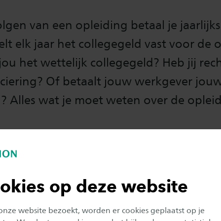
lgen van een opleiding betaal je jaarlijk
elt elk jaar het collegegeld vast voor de 
jou het wettelijk collegegeld? Heb jij rec
nciering? Of betaalt jouw werkgever jou
? Alles wat je moet weten over de oplei
okies op deze website
 onze website bezoekt, worden er cookies geplaatst op je