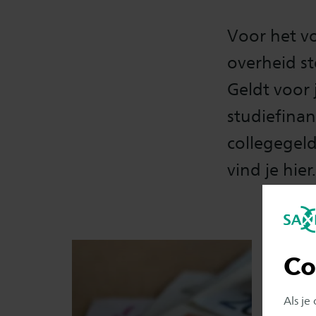
Voor het vo
overheid st
Geldt voor 
studiefina
collegegeld
vind je hier.
Co
Als je