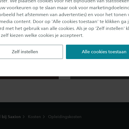
er. We plaatsen cookies voor het bijhouden van statistieke
uw voorkeuren op te slaan maar ook voor marketingdoelein
oorbeeld het afstemmen van advertenties) en voor het tonen 
 media content. Door op 'Alle cookies toestaan' te klikken ga 
d met het gebruik van alle cookies. Als je op 'Zelf instellen' kl
 zelf kiezen welke cookies je accepteert.
Zelf instellen
Basisbeurs
Alle cookies toestaan
e betaal je
studiefinancier
llegegeld?
d bij Saxion
Kosten
Opleidingskosten