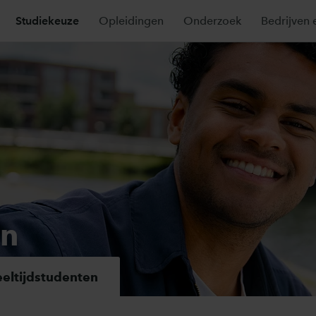
Studiekeuze
Opleidingen
Onderzoek
Bedrijven 
en
eeltijdstudenten