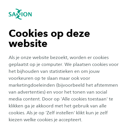
igatie sluiten
Zo
Navigatie openen
Hulp bij studiekeuze
navigatie tonen
Cookies op deze
website
Voor voltijdstudenten
Voor deeltijdstudenten
navigatie tonen
Als je onze website bezoekt, worden er cookies
Een studie kiezen: heel leuk of vooral veel
navigatie tonen
geplaatst op je computer. We plaatsen cookies voor
gestress? Welke opleiding past nou echt bij je?
het bijhouden van statistieken en om jouw
En hoe maak je de juiste studiekeuze? Hieronder
voorkeuren op te slaan maar ook voor
navigatie tonen
zetten we drie fases in je studiekeuze op een
marketingdoeleinden (bijvoorbeeld het afstemmen
van advertenties) en voor het tonen van social
rijtje.
media content. Door op 'Alle cookies toestaan' te
navigatie tonen
klikken ga je akkoord met het gebruik van alle
cookies. Als je op 'Zelf instellen' klikt kun je zelf
kiezen welke cookies je accepteert.
Eerst inspiratie nodig? Bekijk hier onze