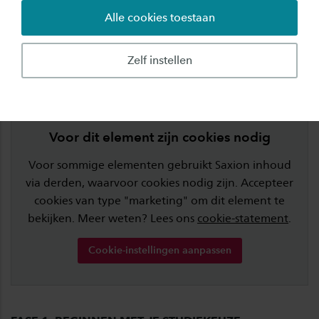
video over jouw
studiekeuze
!
Alle cookies toestaan
Zelf instellen
Voor dit element zijn cookies nodig
Voor sommige elementen gebruikt Saxion inhoud
via derden, waarvoor cookies nodig zijn. Accepteer
cookies van type "marketing" om dit element te
bekijken. Meer weten? Lees ons
cookie-statement
.
Cookie-instellingen aanpassen