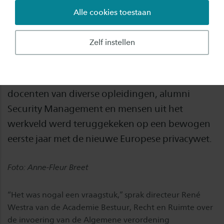
Alle cookies toestaan
Te veel bedrijven zagen de AVG als een risico, in
plaats van een kans: dat was de conclusie die
Zelf instellen
vrijdagmiddag werd getrokken tijdens het
congres ‘1 jaar AVG’ in de Apeldoornse
vestiging van Saxion. Met studenten en
docenten van diverse opleidingen, alumni
Security Management en mensen uit het
werkveld werd teruggekeken op een bewogen
eerste jaar met de nieuwe Europese privacywet.
Foto: Anne-Fleur Breet
“Het was nogal een vraagstuk,” sprak directeur René
Westra van de Academie Bestuur, Recht en Ruimte over
de invoering van de Algemene verordening