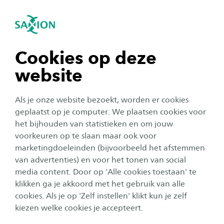
igatie sluiten
Zo
Navigatie openen
navigatie tonen
Cookies op deze
website
navigatie tonen
Als je onze website bezoekt, worden er cookies
navigatie tonen
geplaatst op je computer. We plaatsen cookies voor
Corporate
het bijhouden van statistieken en om jouw
Eén jaar na invoering nieuwe
voorkeuren op te slaan maar ook voor
navigatie tonen
marketingdoeleinden (bijvoorbeeld het afstemmen
privacywetgeving: 'Rol van
van advertenties) en voor het tonen van social
individu blijft centraal'
media content. Door op 'Alle cookies toestaan' te
navigatie tonen
klikken ga je akkoord met het gebruik van alle
Auteur:
Tom Wassink
cookies. Als je op 'Zelf instellen' klikt kun je zelf
Publicatiedatum:
25 mei 2019
Leestijd:
2
Minuten
kiezen welke cookies je accepteert.