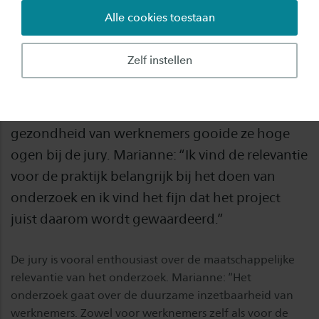
Alle cookies toestaan
Marianne Six Dijkstra, docent Arbeid en
Gezondheid bij de academie Gezondheidszorg
Zelf instellen
en PhD-student, is de winnaar van de Saxion
Research Award. Met haar onderzoek naar
variatie in hartslag als graadmeter voor de
gezondheid van werknemers gooide ze hoge
ogen bij de jury. Marianne: “Ik vind de relevantie
voor de praktijk belangrijk bij het doen van
onderzoek en ik vind het fijn dat het project
juist daarom wordt gewaardeerd.”
De jury is vooral enthousiast over de maatschappelijke
relevantie van het onderzoek. Marianne: “Het
onderzoek gaat over de duurzame inzetbaarheid van
werknemers. Zowel voor werknemers zelf als voor de