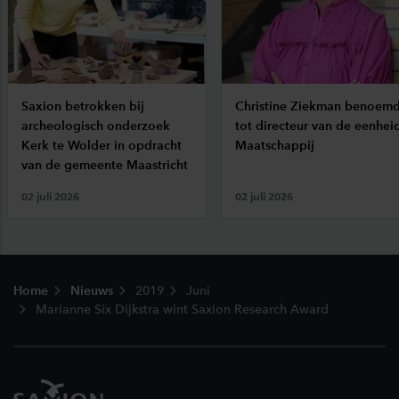
Saxion betrokken bij
Christine Ziekman benoem
archeologisch onderzoek
tot directeur van de eenhei
Kerk te Wolder in opdracht
Maatschappij
van de gemeente Maastricht
02 juli 2026
02 juli 2026
Footer
Home
Nieuws
2019
Juni
Marianne Six Dijkstra wint Saxion Research Award