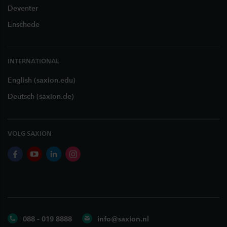
Deventer
Enschede
INTERNATIONAL
English (saxion.edu)
Deutsch (saxion.de)
VOLG SAXION
facebook
youtube
linkedin
instagram
088 - 019 8888
info@saxion.nl