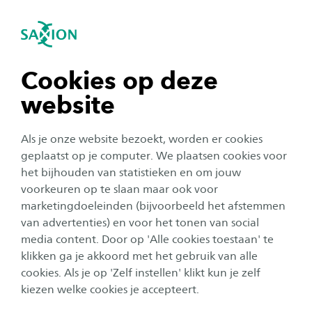
igatie sluiten
Zo
Navigatie openen
navigatie tonen
Cookies op deze
website
navigatie tonen
Als je onze website bezoekt, worden er cookies
navigatie tonen
geplaatst op je computer. We plaatsen cookies voor
het bijhouden van statistieken en om jouw
voorkeuren op te slaan maar ook voor
navigatie tonen
Organisatie
marketingdoeleinden (bijvoorbeeld het afstemmen
van advertenties) en voor het tonen van social
Marianne Six Dijkstra wint
media content. Door op 'Alle cookies toestaan' te
navigatie tonen
Saxion Research Award
klikken ga je akkoord met het gebruik van alle
cookies. Als je op 'Zelf instellen' klikt kun je zelf
Publicatiedatum:
24 juni 2019
Leestijd:
2
Minuten
kiezen welke cookies je accepteert.