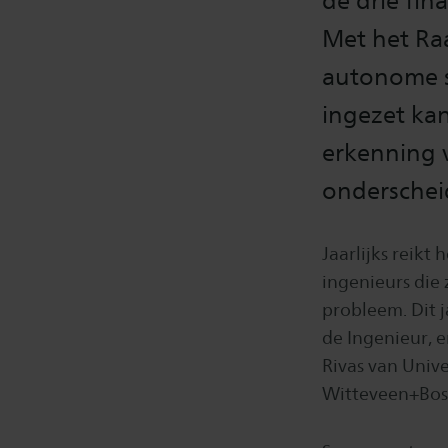
de drie fina
Met het Ra
autonome s
ingezet kan
erkenning v
onderschei
Jaarlijks reikt 
ingenieurs die
probleem. Dit 
de Ingenieur, 
Rivas van Univ
Witteveen+Bos