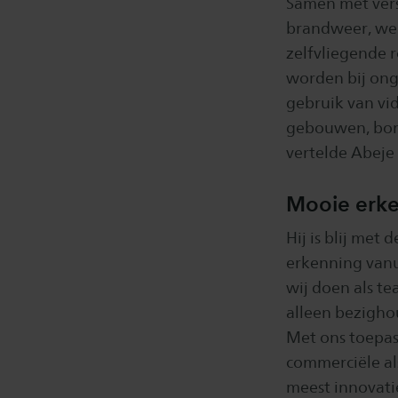
Samen met vers
brandweer, we
zelfvliegende 
worden bij ong
gebruik van vi
gebouwen, bome
vertelde Abeje
Mooie erk
Hij is blij met
erkenning vanu
wij doen als t
alleen bezighou
Met ons toepas
commerciële al
meest innovati