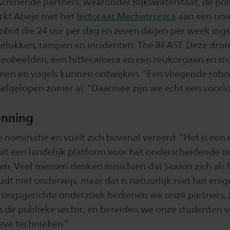
chillende partners, waaronder Rijkswaterstaat, de poli
rkt Abeje met het
lectoraat Mechatronica
aan een uni
robot die 24 uur per dag en zeven dagen per week ing
elukken, rampen en incidenten: The BEAST. Deze dro
deobeelden, een hittecamera en een reukorgaan en moe
n en vogels kunnen ontwijken. “Een vliegende robot 
 afgelopen zomer al. “Daarmee zijn we echt een voorlo
enning
 de nominatie en voelt zich bovenal vereerd. “Het is een
it een landelijk platform voor het onderscheidende 
eam. Veel mensen denken misschien dat Saxion zich als
dt met onderwijs, maar dat is natuurlijk niet het eni
singsgerichte onderzoek bedienen we onze partners, 
s de publieke sector, en bereiden we onze studenten 
eve technieken.”