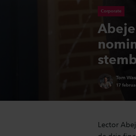
Corporate
Abeje
nomin
stemb
Auteur:
Tom Was
Publicati
17 februa
Lector Abej