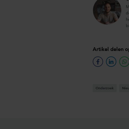
M
d
h
b
Artikel delen o
facebook
linkedin
w
Onderzoek
Nie