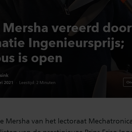
 Mersha vereerd door
atie Ingenieursprijs;
us is open
sink
edatum:
ri 2021
On
Leestijd:
2
Minuten
e Mersha van het lectoraat Mechatronica