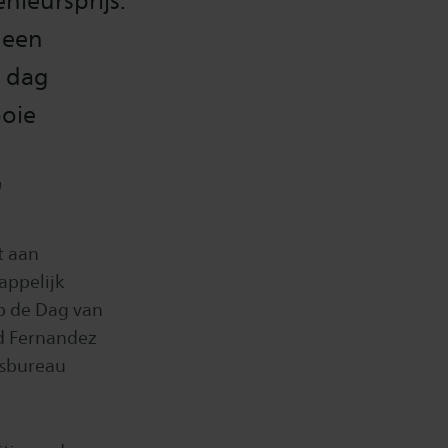
enieursprijs.
 een
e dag
ooie
"
it aan
appelijk
op de Dag van
id Fernandez
esbureau