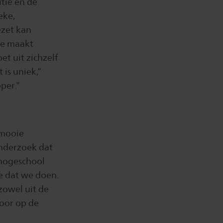
tie en de
eke,
ezet kan
ne maakt
t uit zichzelf
is uniek,”
per.”
 mooie
onderzoek dat
 hogeschool
ge dat we doen.
zowel uit de
voor op de