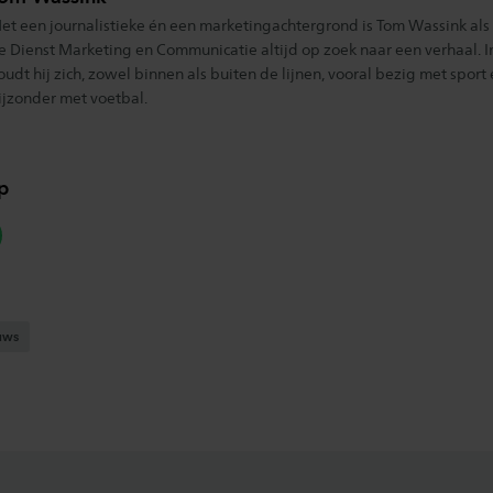
et een journalistieke én een marketingachtergrond is Tom Wassink als 
e Dienst Marketing en Communicatie altijd op zoek naar een verhaal. In z
oudt hij zich, zowel binnen als buiten de lijnen, vooral bezig met sport 
ijzonder met voetbal.
p
hatsapp
uws