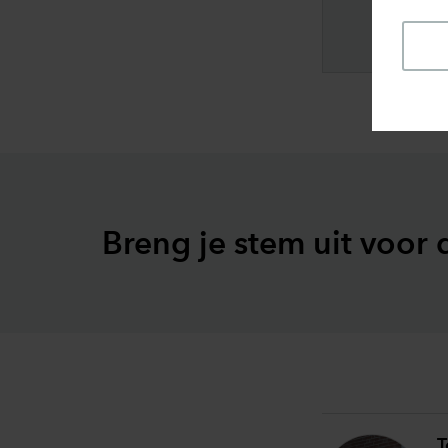
Breng je stem uit voor 
T