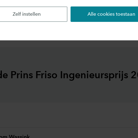
Cookie-instellingen aanpassen
Zelf instellen
Alle cookies toestaan
de Prins Friso Ingenieursprijs 
om Wassink