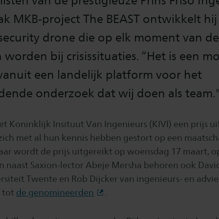
listen van de prestigieuze Prins Friso Ing
ak MKB-project The BEAST ontwikkelt hij
ecurity drone die op elk moment van d
 worden bij crisissituaties. “Het is een m
anuit een landelijk platform voor het
dende onderzoek dat wij doen als team.
het Koninklijk Insituut Van Ingenieurs (KIVI) een prijs u
 zich met al hun kennis hebben gestort op een maatsch
jaar wordt de prijs uitgereikt op woensdag 17 maart, 
en naast Saxion-lector Abeje Mersha behoren ook Dav
ersiteit Twente en Rob Dijcker van ingenieurs- en advi
 tot
de genomineerden
.