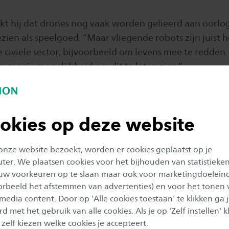
t hij dat drones nog vaak worden gelieerd aan oorlogs
zien als speelgoed. “Maar vliegende robots zijn juist 
 civiele sector, bijvoorbeeld om levens mee te redden
n mooie mogelijkheid om dit te laten zien.”
okies op deze website
 onze website bezoekt, worden er cookies geplaatst op je
Voor dit element zijn cookies nodig
er. We plaatsen cookies voor het bijhouden van statistieke
uw voorkeuren op te slaan maar ook voor marketingdoelein
e elementen gebruikt Saxion inhoud via derden, waar
oorbeeld het afstemmen van advertenties) en voor het tonen 
Accepteer cookies van type "marketing" om dit element
 media content. Door op 'Alle cookies toestaan' te klikken ga 
Meer weten? Lees ons
cookie-statement
.
d met het gebruik van alle cookies. Als je op 'Zelf instellen' kl
 zelf kiezen welke cookies je accepteert.