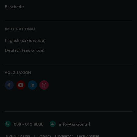
Enschede
INTERNATIONAL
English (saxion.edu)
Deutsch (saxion.de)
VOLG SAXION
facebook
youtube
linkedin
instagram
088 - 019 8888
info@saxion.nl
©
2026
Saxion
Privacy
Disclaimer
Cookiebeleid