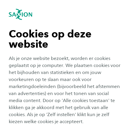
igatie sluiten
Zo
Navigatie openen
navigatie tonen
Cookies op deze
website
navigatie tonen
Als je onze website bezoekt, worden er cookies
navigatie tonen
geplaatst op je computer. We plaatsen cookies voor
Onderwijs
het bijhouden van statistieken en om jouw
Virtueel grafheuvels bouwen
voorkeuren op te slaan maar ook voor
navigatie tonen
marketingdoeleinden (bijvoorbeeld het afstemmen
op de Veluwe: ‘Brengt een
van advertenties) en voor het tonen van social
stukje extra beleving’
media content. Door op 'Alle cookies toestaan' te
navigatie tonen
klikken ga je akkoord met het gebruik van alle
Auteur:
Tom Wassink
cookies. Als je op 'Zelf instellen' klikt kun je zelf
Publicatiedatum:
19 april 2021
Leestijd:
2
Minuten
kiezen welke cookies je accepteert.