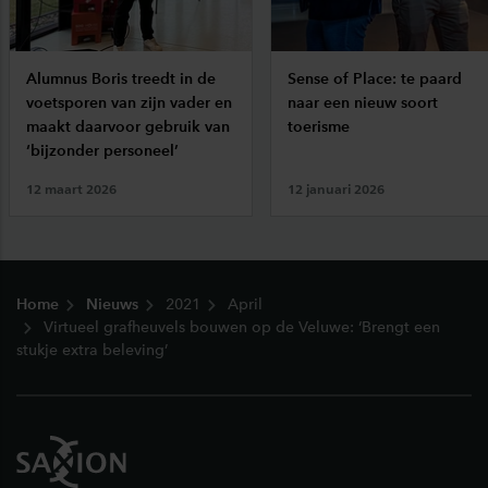
Alumnus Boris treedt in de
Sense of Place: te paard
voetsporen van zijn vader en
naar een nieuw soort
maakt daarvoor gebruik van
toerisme
‘bijzonder personeel’
12 maart 2026
12 januari 2026
Footer
Home
Nieuws
2021
April
Virtueel grafheuvels bouwen op de Veluwe: ‘Brengt een
stukje extra beleving’