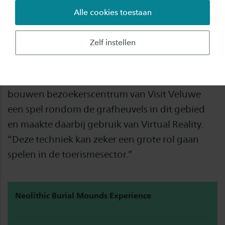
Alle cookies toestaan
Pottenbakken, boogschieten en een grafheuvel
bouwen. Het zijn ongetwijfeld niet je dagelijkse
Zelf instellen
bezigheden, maar misschien kun je dit
binnenkort virtueel doen op de Veluwe. Een
groep studenten ontwikkelde voor een nog te
bouwen bezoekerscentrum van Visit Veluwe
een spel rondom de grafheuvels in dit gebied
en maakte daarbij gebruik van Virtual Reality.
“Deze techniek kan zeker een grote rol gaan
spelen in de toerismesector.”
Neolithic Burial Mounds Experience