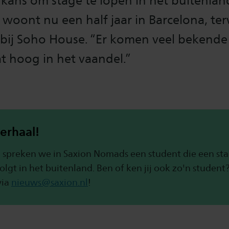
kans om stage te lopen in het buitenlan
 woont nu een half jaar in Barcelona, terw
 bij Soho House. “Er komen veel bekend
at hoog in het vaandel.”
verhaal!
g spreken we in Saxion Nomads een student die een sta
olgt in het buitenland. Ben of ken jij ook zo'n student
via
nieuws@saxion.nl
!