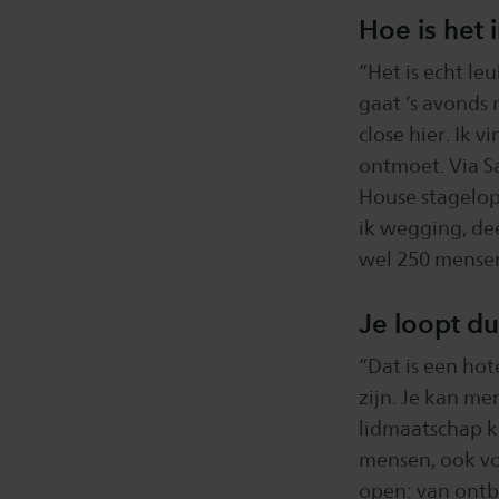
Hoe is het 
“Het is echt le
gaat ’s avonds 
close hier. Ik 
ontmoet. Via S
House stagelop
ik wegging, de
wel 250 mensen.
Je loopt du
“Dat is een hot
zijn. Je kan me
lidmaatschap k
mensen, ook vo
open: van ontbi