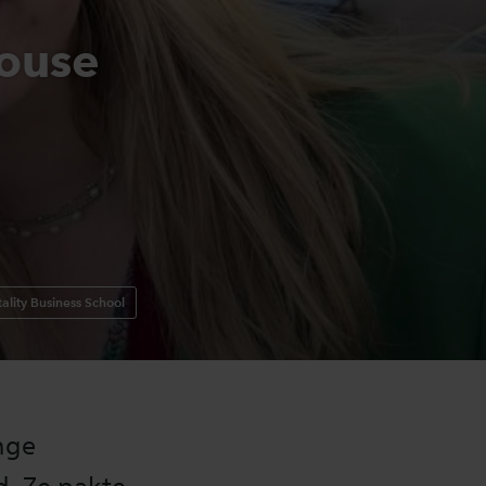
House
ality Business School
nge