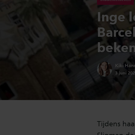
Inge 
Barce
beke
Auteur:
Kiki Han
Publicati
3 juni 20
Tijdens haa