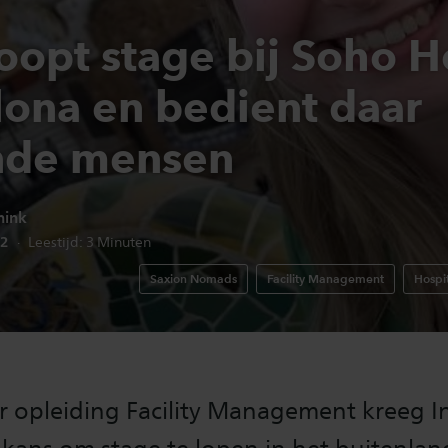
loopt stage bij Soho 
lona en bedient daar
nde mensen
nink
edatum:
22
Leestijd:
3
Minuten
Saxion Nomads
Facility Management
Hospit
r opleiding Facility Management kreeg I