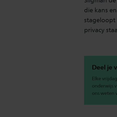
Sligman de 
die kans en
stageloopt
privacy sta
Deel je 
Elke vrijda
onderwijs v
ons weten 