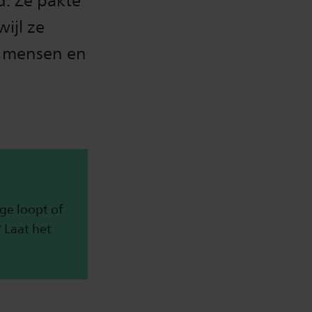
d. Ze pakte
ijl ze
e mensen en
ge loopt of
? Laat het