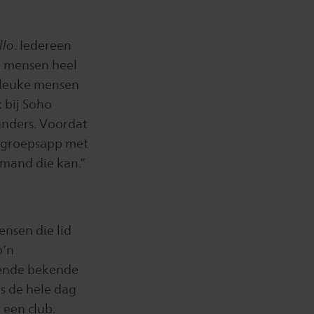
llo
. Iedereen
de mensen heel
el leuke mensen
 bij Soho
anders. Voordat
n groepsapp met
iemand die kan.”
ensen die lid
o’n
lende bekende
 is de hele dag
 een club.