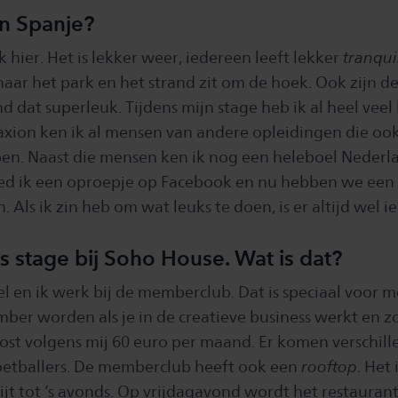
in Spanje?
uk hier. Het is lekker weer, iedereen leeft lekker
tranqui
naar het park en het strand zit om de hoek. Ook zijn 
vind dat superleuk. Tijdens mijn stage heb ik al heel ve
axion ken ik al mensen van andere opleidingen die ook
en. Naast die mensen ken ik nog een heleboel Nederl
ed ik een oproepje op Facebook en nu hebben we ee
 Als ik zin heb om wat leuks te doen, is er altijd wel 
s stage bij Soho House. Wat is dat?
el en ik werk bij de memberclub. Dat is speciaal voor m
mber worden als je in de creatieve business werkt en z
ost volgens mij 60 euro per maand. Er komen verschil
etballers. De memberclub heeft ook een
rooftop
. Het
jt tot ’s avonds. Op vrijdagavond wordt het restaurant