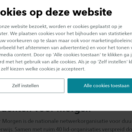
okies op deze website
 onze website bezoekt, worden er cookies geplaatst op je
er. We plaatsen cookies voor het bijhouden van statistieke
uw voorkeuren op te slaan maar ook voor marketingdoelein
oorbeeld het afstemmen van advertenties) en voor het tonen 
 media content. Door op 'Alle cookies toestaan' te klikken ga 
d met het gebruik van alle cookies. Als je op 'Zelf instellen' kl
 zelf kiezen welke cookies je accepteert.
Zelf instellen
Alle cookies toestaan
udenten voor Morgen
 Morgen is de nationale netwerkorganisatie voor du
rwijs. Samen met ruim 40 lid-organisaties verspreid do