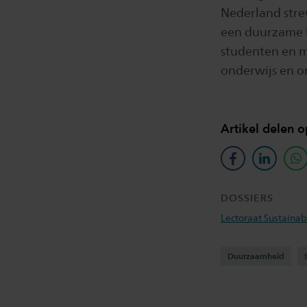
Nederland stre
een duurzame b
studenten en m
onderwijs en o
Artikel delen o
facebook
linkedin
w
DOSSIERS
Lectoraat Sustainab
Duurzaamheid