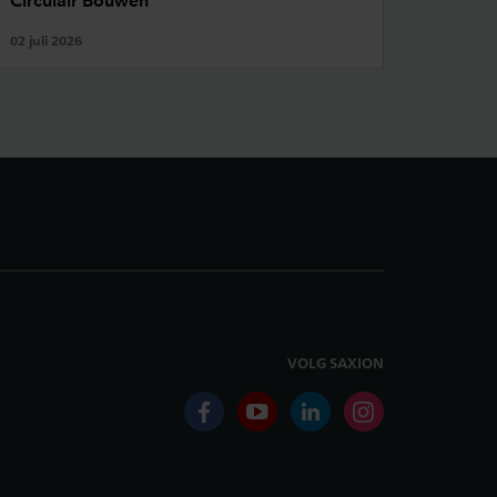
Circulair Bouwen
02 juli 2026
VOLG SAXION
facebook
youtube
linkedin
instagram