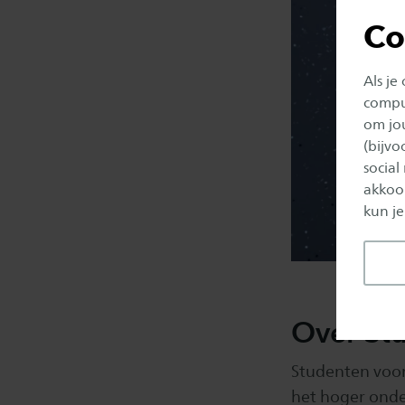
Co
Als je
comput
om jo
(bijv
social
akkoor
kun je
Over St
Studenten voor
het hoger onde