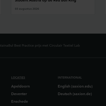
Student Austria op de Red Bull Ring
03 augustus 2026
tainaBul Best Practice prijs met Circulair Textiel Lab
LOCATIES
INTERNATIONAL
Apeldoorn
English (saxion.edu)
Deventer
Deutsch (saxion.de)
Enschede