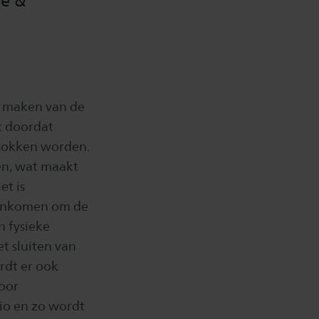
le &
r maken van de
ct doordat
etrokken worden.
en, wat maakt
et is
menkomen om de
n fysieke
t sluiten van
rdt er ook
voor
io en zo wordt