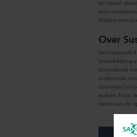
er impact gemaa
eens ontzetten
historie met tex
Over Su
De SustainaBul
ontwikkeling v
beoordeeld met
onderzoek, ond
stimuleert en 
maken. Door de
delen van de o