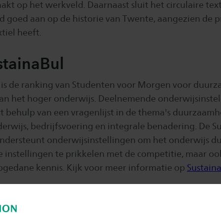
kt op het werkveld. Daarnaast sluit het circulaire tex
d goed aan op de historie van Twente, aangezien de p
tiel heeft.
stainaBul
 is de ranking van Studenten voor Morgen voor duur
an het hoger onderwijs. Deelnemende onderwijsinste
 behulp van een vragenlijst in de thema's duurzaamhe
erwijs, bedrijfsvoering en integrale benadering. De S
ondersteunt onderwijsinstellingen om het onderwijs d
 instellingen te prikkelen met de competitie, maar oo
pgedane kennis. Kijk voor meer informatie op
Sustain