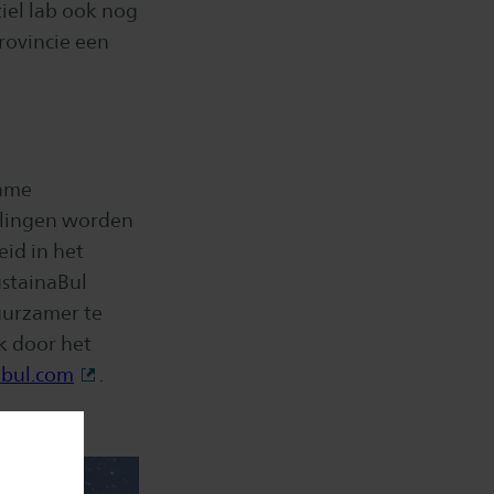
tiel lab ook nog
rovincie een
zame
llingen worden
id in het
ustainaBul
uurzamer te
k door het
abul.com
.