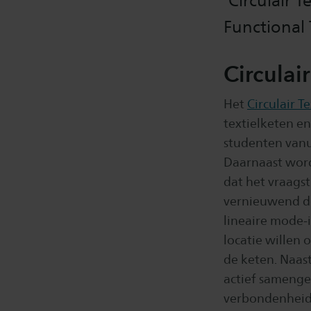
‘Circulair 
Functional T
Circulair
Het
Circulair Te
textielketen en 
studenten vanui
Daarnaast word
dat het vraags
vernieuwend do
lineaire mode-i
locatie willen 
de keten. Naas
actief samengew
verbondenheid 