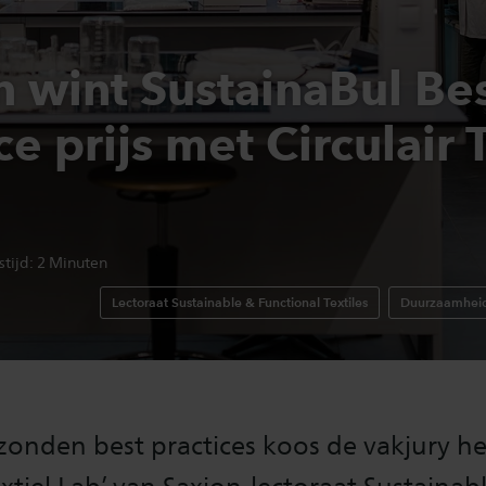
n wint SustainaBul Be
ce prijs met Circulair 
stijd:
2
Minuten
Lectoraat Sustainable & Functional Textiles
Duurzaamhei
zonden best practices koos de vakjury he