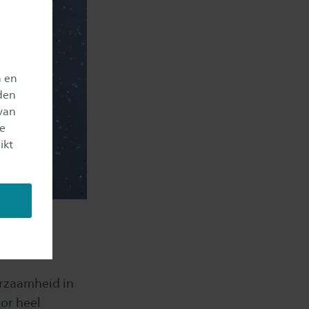
n en
den
van
je
ikt
urzaamheid in
or heel