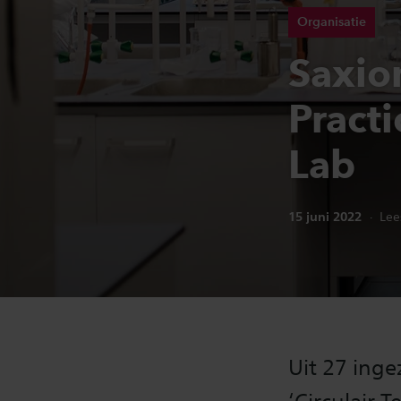
Organisatie
Saxio
Practi
Lab
Publicatiedatum:
15 juni 2022
Lee
Uit 27 inge