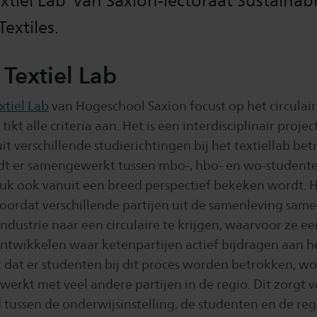
Textiel Lab’ van Saxion-lectoraat Sustainab
extiles.
 Textiel Lab
xtiel Lab
van Hogeschool Saxion focust op het circulai
tikt alle criteria aan. Het is een interdisciplinair proje
t verschillende studierichtingen bij het textiellab b
t er samengewerkt tussen mbo-, hbo- en wo-student
tuk ook vanuit een breed perspectief bekeken wordt. H
ordat verschillende partijen uit de samenleving sa
ndustrie naar een circulaire te krijgen, waarvoor ze ee
ontwikkelen waar ketenpartijen actief bijdragen aan he
t dat er studenten bij dit proces worden betrokken, wo
erkt met veel andere partijen in de regio. Dit zorgt 
tussen de onderwijsinstelling, de studenten en de reg