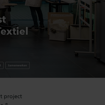
st
Textiel
d
Samenwerken
t project