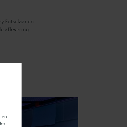
ry Futselaar en
e aflevering
n en
den