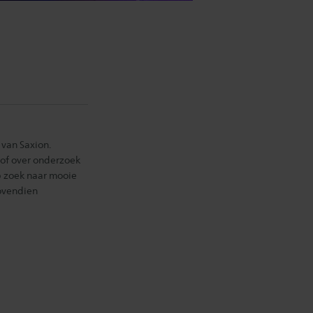
van Saxion.
t of over onderzoek
op zoek naar mooie
bovendien