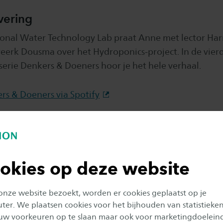
evering
tional Water Technology Lab praat Anne met lector Har
eerk Dousma over het Hydroponics-project. In de vierd
serie Denkers & Doeners hoor je het hele verhaal.
rs & Doeners via Spotify
ers & Doeners via Apple Podcasts
okies op deze website
 onze website bezoekt, worden er cookies geplaatst op je
er. We plaatsen cookies voor het bijhouden van statistieke
uw voorkeuren op te slaan maar ook voor marketingdoelein