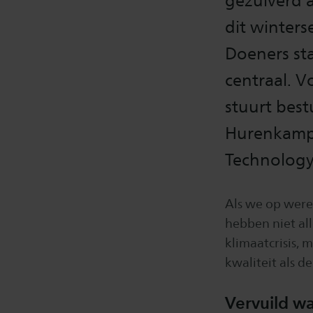
gezuiverd 
dit winters
Doeners sta
centraal. V
stuurt bes
Hurenkamp 
Technology
Als we op were
hebben niet all
klimaatcrisis, 
kwaliteit als d
Vervuild wa