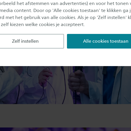
oorbeeld het afstemmen van advertenties) en voor het tonen 
 media content. Door op 'Alle cookies toestaan' te klikken ga 
d met het gebruik van alle cookies. Als je op 'Zelf instellen' kl
 zelf kiezen welke cookies je accepteert.
Zelf instellen
Alle cookies toestaan