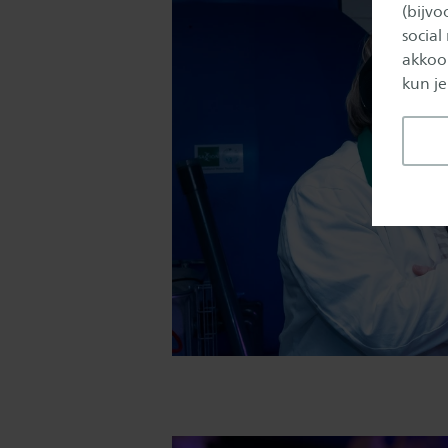
(bijv
social
akkoor
kun je