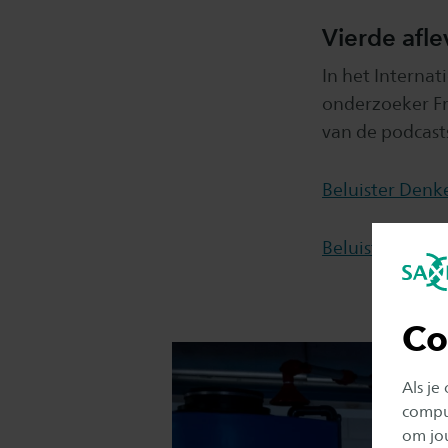
Vierde afl
In het Interna
onderzoeker Fr
van de podcast
Beluister Denke
Beluister Denk
Co
Als je
comput
om jo