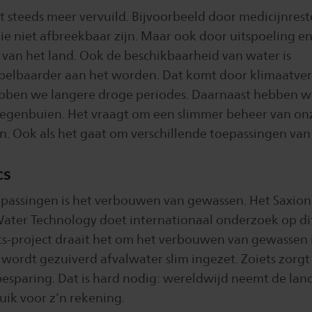
t steeds meer vervuild. Bijvoorbeeld door medicijnres
ie niet afbreekbaar zijn. Maar ook door uitspoeling e
van het land. Ook de beschikbaarheid van water is
pelbaarder aan het worden. Dat komt door klimaatve
bben we langere droge periodes. Daarnaast hebben w
 regenbuien. Het vraagt om een slimmer beheer van on
. Ook als het gaat om verschillende toepassingen van
cs
epassingen is het verbouwen van gewassen. Het Saxion
Water Technology doet internationaal onderzoek op dit
s-project draait het om het verbouwen van gewassen i
 wordt gezuiverd afvalwater slim ingezet. Zoiets zorgt
sparing. Dat is hard nodig: wereldwijd neemt de l
uik voor z’n rekening.