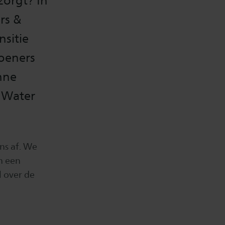
zorgt? In
rs &
nsitie
Doeners
nne
 Water
ns af. We
n een
l over de