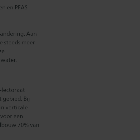
ten en PFAS-
n
randering. Aan
e steeds meer
ze
 water.
-lectoraat
 gebied. Bij
n verticale
 voor een
andbouw 70% van