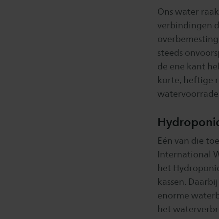
Ons water raak
verbindingen d
overbemesting 
steeds onvoors
de ene kant he
korte, heftige
watervoorraden
Hydroponi
Eén van die to
International 
het Hydroponic
kassen. Daarbij
enorme waterbe
het waterverbr