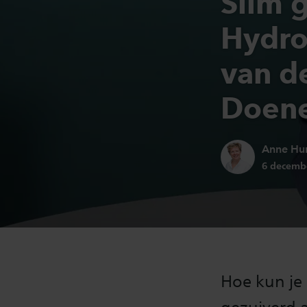
Slim 
Hydro
van d
Doene
Auteur:
Anne Hu
Publicati
6 decemb
Hoe kun je