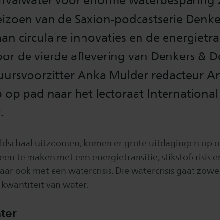
afvalwater voor enorme waterbesparing 
eizoen van de Saxion-podcastserie Denke
an circulaire innovaties en de energietra
oor de vierde aflevering van Denkers & 
tuursvoorzitter Anka Mulder redacteur A
op pad naar het lectoraat International
.
ldschaal uitzoomen, komen er grote uitdagingen op o
een te maken met een energietransitie, stikstofcrisis e
maar ook met een watercrisis. Die watercrisis gaat zowe
e kwantiteit van water.
ter