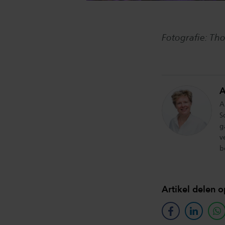
Fotografie: Th
A
A
S
g
v
b
Artikel delen o
facebook
linkedin
w