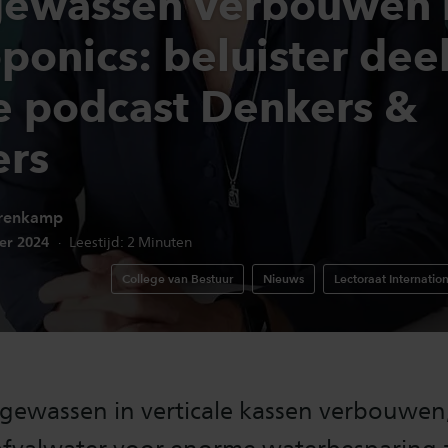
gewassen verbouwen
ponics: beluister dee
e podcast Denkers &
rs
renkamp
edatum:
er 2024
Leestijd:
2
Minuten
College van Bestuur
Nieuws
Lectoraat Internati
 gewassen in verticale kassen verbouwen