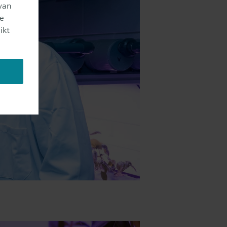
van
je
ikt