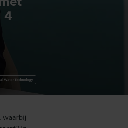
 met
l 4
onal Water Technology
, waarbij