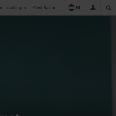
en Instellingen
Over Saxion
NL
Zoe