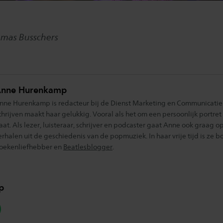
omas Busschers
nne Hurenkamp
nne Hurenkamp is redacteur bij de Dienst Marketing en Communicatie 
chrijven maakt haar gelukkig. Vooral als het om een persoonlijk portre
aat. Als lezer, luisteraar, schrijver en podcaster gaat Anne ook graag 
erhalen uit de geschiedenis van de popmuziek. In haar vrije tijd is ze 
oekenliefhebber en
Beatlesblogger
.
p
hatsapp