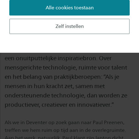
Alle cookies toestaan
Hoe zorg je dat je werk uitdagend blijft?
Bijvoorbeeld door tegelijkertijd onderzoeker bij
Zelf instellen
TNO te zijn en lector Human Capital bij Saxion.
Voor Paul Preenen, die 14 november zijn
lectorale rede hield, vormt de werkende mens
een onuitputtelijke inspiratiebron. Over
mensgerichte technologie, ruimte voor talent
en het belang van praktijkberoepen: “Als je
mensen in hun kracht zet, samen met
ondersteunende technologie, dan worden ze
productiever, creatiever en innovatiever.”
Als we in Deventer op zoek gaan naar Paul Preenen,
treffen we hem ruim op tijd aan in de overlegruimte.
Aan het werk, natuurlijk. Paul klapt zijn laptop dicht,