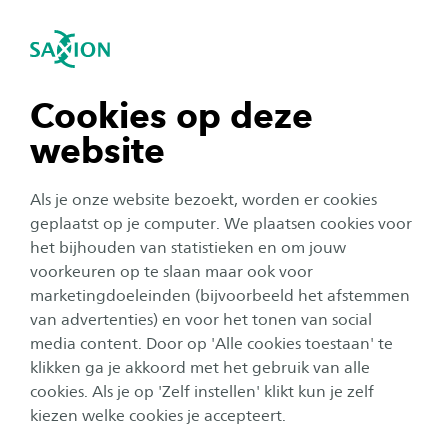
igatie sluiten
Zo
Navigatie openen
navigatie tonen
Cookies op deze
website
navigatie tonen
Als je onze website bezoekt, worden er cookies
navigatie tonen
geplaatst op je computer. We plaatsen cookies voor
het bijhouden van statistieken en om jouw
Onderzoek
voorkeuren op te slaan maar ook voor
navigatie tonen
marketingdoeleinden (bijvoorbeeld het afstemmen
Het werk van de toekomst
van advertenties) en voor het tonen van social
volgens lector Paul Preenen
media content. Door op 'Alle cookies toestaan' te
navigatie tonen
klikken ga je akkoord met het gebruik van alle
Auteur:
Jos Eertink
cookies. Als je op 'Zelf instellen' klikt kun je zelf
Publicatiedatum:
14 november 2024
Leestijd:
6
Minuten
kiezen welke cookies je accepteert.