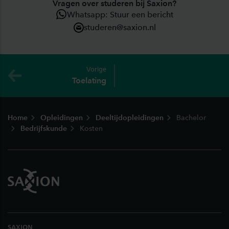
Vragen over studeren bij Saxion?
Whatsapp: Stuur een bericht
studeren@saxion.nl
Vorige
Toelating
Footer
Home
Opleidingen
Deeltijdopleidingen
Bachelor
Bedrijfskunde
Kosten
SAXION