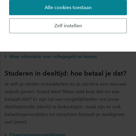
voor bijvoorbeeld boeken en softwarepakketten.
Alle cookies toestaan
Een goede laptop of tablet is ook noodzakelijk, omdat
Zelf instellen
we met een online leeromgeving werken, waar je zowel
tijdens de les, thuis en op je werkplek mee moet kunnen
werken.
Meer informatie over collegegeld en kosten
Studeren in deeltijd: hoe betaal je dat?
Je wilt je verder ontwikkelen en je carrière een nieuwe
impuls geven. Goed idee! Maar wat kost dat en wie
betaalt dat? Er zijn tal van mogelijkheden om jouw
deeltijdstudie (deels) te bekostigen. Vaak zijn er ook
belastingvoordelen en misschien betaalt je werkgever
wel (mee).
Financieringsmogelijkheden