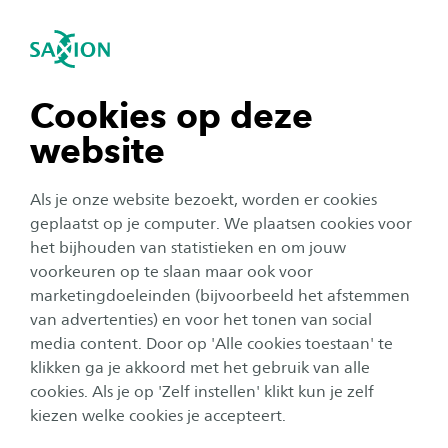
igatie sluiten
Zo
Navigatie openen
Kosten
Bedrijfskunde
Voor een opleiding bij Saxion moet je wettelijk
Subnavigatie tonen
navigatie tonen
Cookies op deze
collegegeld of instellingscollegegeld betalen.
website
Het standaard wettelijk collegegeld voor 2025-
navigatie tonen
2026 voor de hbo-opleiding Bedrijfskunde
Als je onze website bezoekt, worden er cookies
deeltijd bedraagt € 2.601.
navigatie tonen
geplaatst op je computer. We plaatsen cookies voor
het bijhouden van statistieken en om jouw
voorkeuren op te slaan maar ook voor
Studiejaar 2025-2026
navigatie tonen
marketingdoeleinden (bijvoorbeeld het afstemmen
Wettelijk collegegeld
€ 2.601
van advertenties) en voor het tonen van social
media content. Door op 'Alle cookies toestaan' te
navigatie tonen
klikken ga je akkoord met het gebruik van alle
Extra kosten
cookies. Als je op 'Zelf instellen' klikt kun je zelf
Naast het collegegeld is het belangrijk rekening te
kiezen welke cookies je accepteert.
houden met extra kosten van € 600 à € 900 per jaar,