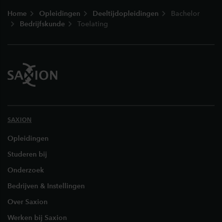
Footer
Home
Opleidingen
Deeltijdopleidingen
Bachelor
Bedrijfskunde
Toelating
SAXION
Opleidingen
Studeren bij
Onderzoek
Bedrijven & Instellingen
Over Saxion
Werken bij Saxion