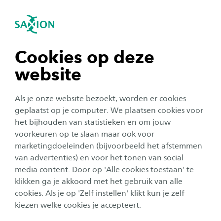
igatie sluiten
Zo
Navigatie openen
Toelatingseisen 2026-2027
Bedrijfskunde
Om te beginnen met deze deeltijd opleiding
Subnavigatie tonen
navigatie tonen
Cookies op deze
moet je voldoen aan de toelatingseisen. Kijk
website
hieronder welke vooropleiding, welk profiel en
navigatie tonen
welke vakken je nodig hebt voor toelating.
Als je onze website bezoekt, worden er cookies
Daarnaast beschik je over een relevante
navigatie tonen
geplaatst op je computer. We plaatsen cookies voor
praktijkomgeving.
het bijhouden van statistieken en om jouw
voorkeuren op te slaan maar ook voor
navigatie tonen
marketingdoeleinden (bijvoorbeeld het afstemmen
Persoonlijk Studieadvies op maat gesprek
van advertenties) en voor het tonen van social
media content. Door op 'Alle cookies toestaan' te
navigatie tonen
Benieuwd of deze opleiding bij je past? Vraag dan
klikken ga je akkoord met het gebruik van alle
een Studieadvies op maat gesprek aan. Dit gesprek
cookies. Als je op 'Zelf instellen' klikt kun je zelf
is zowel informerend als adviserend.
kiezen welke cookies je accepteert.