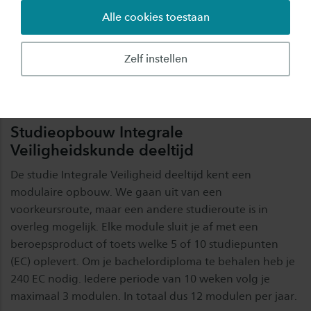
Studiebelasting
(reguliere route) 20 uren / Zelfstudie 15 uren
Alle cookies toestaan
Resultaat
Zelf instellen
Bachelor 240 EC
Studieopbouw Integrale
Veiligheidskunde deeltijd
De studie Integrale Veiligheid deeltijd kent een
modulaire opbouw. We gaan uit van een
voorkeursroute, maar een andere studieroute is in
overleg mogelijk. Elke module sluit je af met een
beroepsproduct of toets welke 5 of 10 studiepunten
(EC) oplevert. Om je bachelordiploma te behalen heb je
240 EC nodig. Iedere periode van 10 weken volg je
maximaal 3 modulen. In totaal dus 12 modulen per jaar.