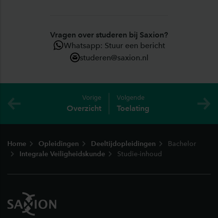
Vragen over studeren bij Saxion?
Whatsapp: Stuur een bericht
studeren@saxion.nl
Vorige
Volgende
Overzicht
Toelating
Footer
Home
Opleidingen
Deeltijdopleidingen
Bachelor
Integrale Veiligheidskunde
Studie-inhoud