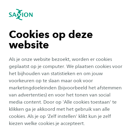
igatie sluiten
Zo
Navigatie openen
Studie-inhoud
Integrale Veiligheidskunde
Wil je een bijdrage leveren aan veiligheid van
Subnavigatie tonen
navigatie tonen
Cookies op deze
burgers en medewerkers? Bij hbo Integrale
website
Veiligheidskunde deeltijd leer je
navigatie tonen
veiligheidsvraagstukken integraal en in
Als je onze website bezoekt, worden er cookies
samenwerking met andere veiligheidspartners
navigatie tonen
geplaatst op je computer. We plaatsen cookies voor
aan te pakken, zowel vanuit de overheid als in
het bijhouden van statistieken en om jouw
voorkeuren op te slaan maar ook voor
het bedrijfsleven.
navigatie tonen
marketingdoeleinden (bijvoorbeeld het afstemmen
van advertenties) en voor het tonen van social
media content. Door op 'Alle cookies toestaan' te
navigatie tonen
klikken ga je akkoord met het gebruik van alle
Plaats
cookies. Als je op 'Zelf instellen' klikt kun je zelf
Deventer
kiezen welke cookies je accepteert.