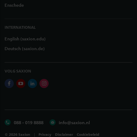
Enschede
INTERNATIONAL
English (saxion.edu)
Deutsch (saxion.de)
VOLG SAXION
facebook
youtube
linkedin
instagram
088 - 019 8888
info@saxion.nl
©
2026
Saxion
Privacy
Disclaimer
Cookiebeleid