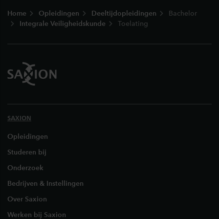
Footer
Home
Opleidingen
Deeltijdopleidingen
Bachelor
Integrale Veiligheidskunde
Toelating
SAXION
Opleidingen
Studeren bij
Onderzoek
Bedrijven & Instellingen
Over Saxion
Werken bij Saxion