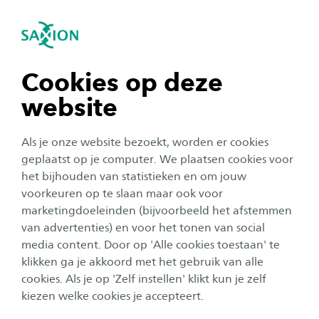
igatie sluiten
Zo
Navigatie openen
Toelatingseisen 2026-2027
Integrale Veiligheidskunde
Om te beginnen met de deeltijd opleiding
Subnavigatie tonen
navigatie tonen
Cookies op deze
Integrale Veiligheidskunde moet je voldoen aan
website
de toelatingseisen. Kijk hieronder welke
navigatie tonen
vooropleiding, welk profiel en welke vakken je
Als je onze website bezoekt, worden er cookies
nodig hebt voor toelating. Daarnaast beschik je
navigatie tonen
geplaatst op je computer. We plaatsen cookies voor
over een relevante praktijkomgeving.
het bijhouden van statistieken en om jouw
voorkeuren op te slaan maar ook voor
navigatie tonen
marketingdoeleinden (bijvoorbeeld het afstemmen
Persoonlijk Studieadvies op maat gesprek
van advertenties) en voor het tonen van social
media content. Door op 'Alle cookies toestaan' te
navigatie tonen
Benieuwd of deze opleiding bij je past? Vraag dan
klikken ga je akkoord met het gebruik van alle
een Studieadvies op maat gesprek aan. Dit gesprek
cookies. Als je op 'Zelf instellen' klikt kun je zelf
is zowel informerend als adviserend.
kiezen welke cookies je accepteert.