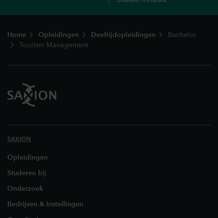
Footer
Home
Opleidingen
Deeltijdopleidingen
Bachelor
Tourism Management
SAXION
Opleidingen
Studeren bij
Onderzoek
Bedrijven & Instellingen