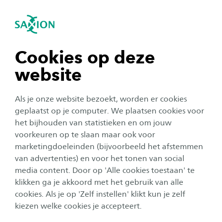
igatie sluiten
Zo
Navigatie openen
Tourism Management
Subnavigatie tonen
navigatie tonen
Cookies op deze
website
navigatie tonen
Als je onze website bezoekt, worden er cookies
navigatie tonen
geplaatst op je computer. We plaatsen cookies voor
het bijhouden van statistieken en om jouw
voorkeuren op te slaan maar ook voor
navigatie tonen
marketingdoeleinden (bijvoorbeeld het afstemmen
Deeltijd
van advertenties) en voor het tonen van social
Vertaal wensen van mensen
media content. Door op 'Alle cookies toestaan' te
navigatie tonen
klikken ga je akkoord met het gebruik van alle
naar succesvolle toeristische
cookies. Als je op 'Zelf instellen' klikt kun je zelf
hotspots
kiezen welke cookies je accepteert.