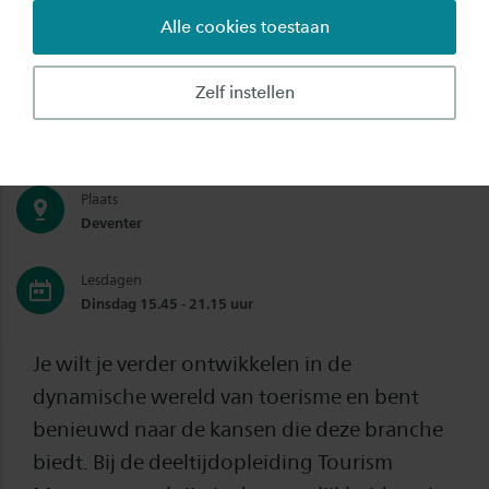
Alle cookies toestaan
Graad
Bachelor
Zelf instellen
Studiebelasting
20 uren
Plaats
Deventer
Lesdagen
Dinsdag 15.45 - 21.15 uur
Je wilt je verder ontwikkelen in de
dynamische wereld van toerisme en bent
benieuwd naar de kansen die deze branche
biedt. Bij de deeltijdopleiding Tourism