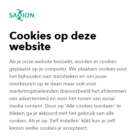
igatie sluiten
Zo
Navigatie openen
Projectmanagement
Subnavigatie tonen
navigatie tonen
Cookies op deze
website
navigatie tonen
Als je onze website bezoekt, worden er cookies
navigatie tonen
geplaatst op je computer. We plaatsen cookies voor
het bijhouden van statistieken en om jouw
voorkeuren op te slaan maar ook voor
navigatie tonen
marketingdoeleinden (bijvoorbeeld het afstemmen
van advertenties) en voor het tonen van social
media content. Door op 'Alle cookies toestaan' te
navigatie tonen
klikken ga je akkoord met het gebruik van alle
cookies. Als je op 'Zelf instellen' klikt kun je zelf
Projectmanagement
kiezen welke cookies je accepteert.