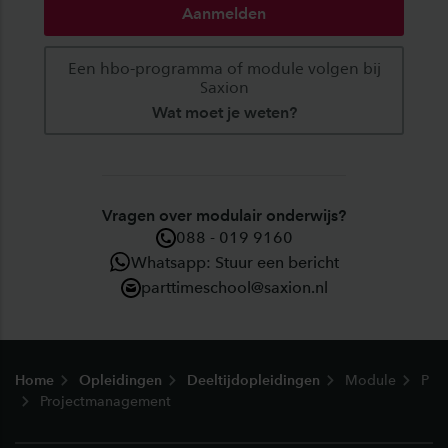
Aanmelden
Een hbo-programma of module volgen bij
Saxion
Wat moet je weten?
Vragen over modulair onderwijs?
088 - 019 9160
Whatsapp: Stuur een bericht
parttimeschool@saxion.nl
Footer
Home
Opleidingen
Deeltijdopleidingen
Module
P
Projectmanagement