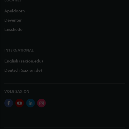
LOCATIES
Apeldoorn
Deventer
Enschede
INTERNATIONAL
English (saxion.edu)
Deutsch (saxion.de)
VOLG SAXION
facebook
youtube
linkedin
instagram