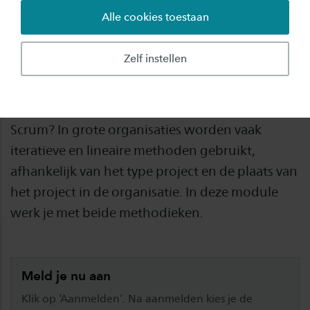
Alle cookies toestaan
Wat houdt projectmatig werken in? Welke
projectmethoden worden veel gebruikt in
Zelf instellen
profit en non-profit organisaties? Hoe werkt
een traditionele watervalmethode als Prince2 en
wat is het verschil met Agile-methoden als
Scrum? In grote organisaties worden vaak
iteratieve en lineaire methoden gebruikt,
afhankelijk van het type project en de plaats van
het project in de organisatie. In deze module
werk je met beide methodieken.
Meld je nu aan
Klik op ‘Aanmelden’. Na aanmelden kies je de