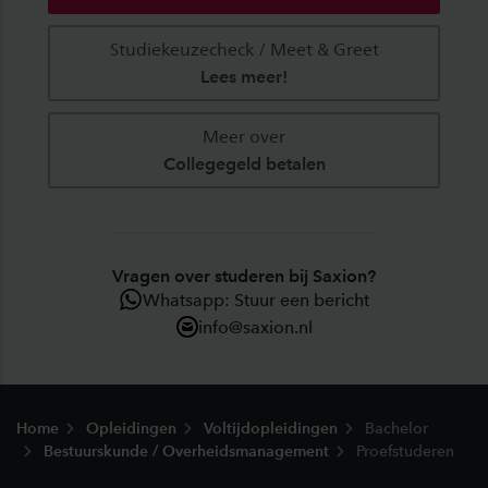
Studiekeuzecheck / Meet & Greet
Lees meer!
Meer over
Collegegeld betalen
Vragen over studeren bij Saxion?
Whatsapp: Stuur een bericht
info@saxion.nl
Footer
Home
Opleidingen
Voltijdopleidingen
Bachelor
Bestuurskunde / Overheidsmanagement
Proefstuderen