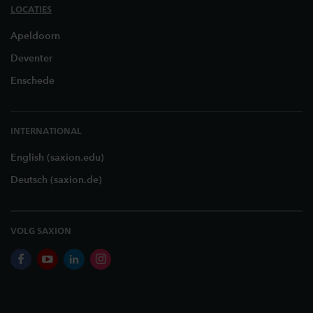
LOCATIES
Apeldoorn
Deventer
Enschede
INTERNATIONAL
English (saxion.edu)
Deutsch (saxion.de)
VOLG SAXION
facebook
youtube
linkedin
instagram