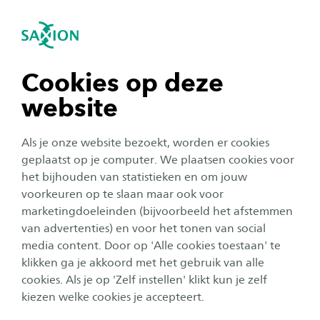
igatie sluiten
Zo
Navigatie openen
Proefstuderen
Bestuurskunde /
Overheidsmanagement
Is Bestuurskunde/Overheidsmanagement iets
navigatie tonen
Cookies op deze
Subnavigatie tonen
voor jou? Meld je eerst eens aan voor een open
website
dag en maak kennis met studenten en docenten
navigatie tonen
die je meer kunnen vertellen over deze
Als je onze website bezoekt, worden er cookies
opleiding. Heb je al een open dag bezocht,
navigatie tonen
geplaatst op je computer. We plaatsen cookies voor
maar wil je je nog iets verder verdiepen in deze
het bijhouden van statistieken en om jouw
voorkeuren op te slaan maar ook voor
studie? Kom dan proefstuderen! Je kunt kiezen
navigatie tonen
marketingdoeleinden (bijvoorbeeld het afstemmen
tussen een proefles of een dag meelopen.
van advertenties) en voor het tonen van social
media content. Door op 'Alle cookies toestaan' te
navigatie tonen
klikken ga je akkoord met het gebruik van alle
cookies. Als je op 'Zelf instellen' klikt kun je zelf
kiezen welke cookies je accepteert.