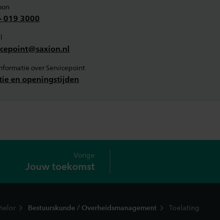
oon
- 019 3000
l
icepoint@saxion.nl
informatie over Servicepoint
tie en openingstijden
Vorige
Jouw toekomst
helor
Bestuurskunde / Overheidsmanagement
Toelating