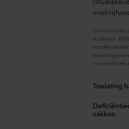
(studiekeuz
inschrijfv
De informatie d
studiejaar 2026
worden gewijzi
toelatingseise
in ministeriële
Toelating 
Deficiënti
vakken