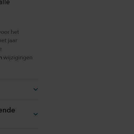
lle
voor het
et jaar
e
n
wijzigingen
kende