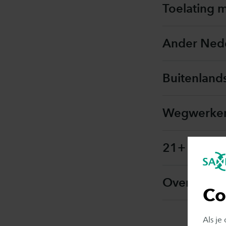
Toelating 
Ander Nede
Buitenland
Wegwerken 
21+ Onder
Overige to
Co
Als je