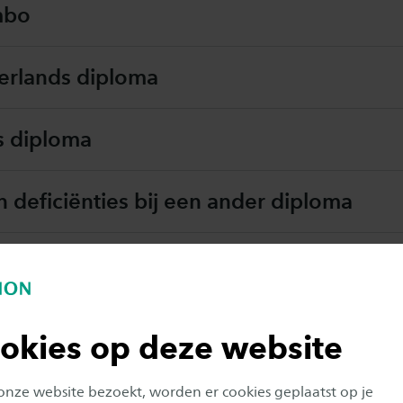
mbo
rlands diploma
s diploma
deficiënties bij een ander diploma
zoek
elatingsbepalingen
okies op deze website
 onze website bezoekt, worden er cookies geplaatst op je