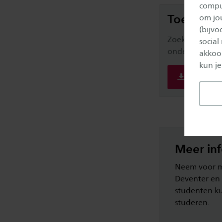
comput
Toelatin
om jo
(bijv
Zoek je de toe
social
onderstaande l
akkoor
kun je
Toelatin
Meer in
Neem voor me
Deventer en 
studenten ku
studeren.