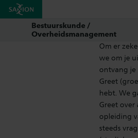
Toela
Bestuurskunde /
Overheidsmanagement
Om er zeker 
we om je ui
ontvang je
Greet (groe
hebt. We g
Greet over 
opleiding 
steeds vra