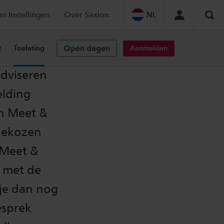
en Instellingen
Over Saxion
NL
Zoe
Open dagen
Aanmelden
t
Toelating
 adviseren
elding
en Meet &
 gekozen
 Meet &
r met de
je dan nog
esprek