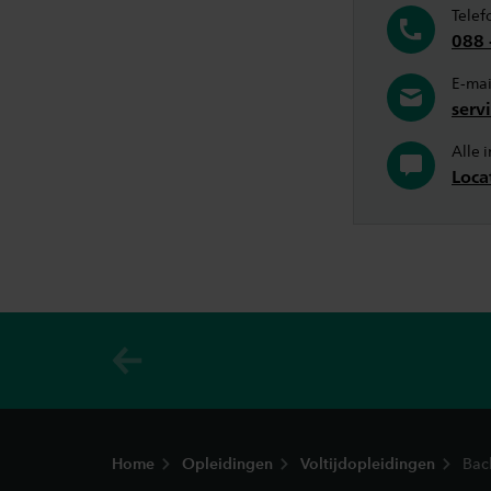
Telef
088 
E-mai
serv
Alle 
Loca
Footer
Home
Opleidingen
Voltijdopleidingen
Bac