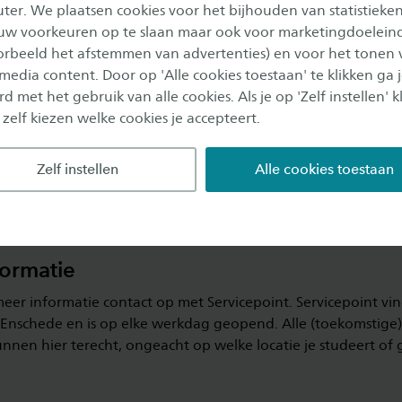
er. We plaatsen cookies voor het bijhouden van statistieke
gseisen 2025-2026
uw voorkeuren op te slaan maar ook voor marketingdoelein
oorbeeld het afstemmen van advertenties) en voor het tonen 
latingseisen voor het lopend studiejaar? Download deze als P
 media content. Door op 'Alle cookies toestaan' te klikken ga 
ink.
d met het gebruik van alle cookies. Als je op 'Zelf instellen' kl
 zelf kiezen welke cookies je accepteert.
gseisen 2025-2026
Zelf instellen
Alle cookies toestaan
formatie
er informatie contact op met Servicepoint. Servicepoint vind
Enschede en is op elke werkdag geopend. Alle (toekomstige)
nnen hier terecht, ongeacht op welke locatie je studeert of 