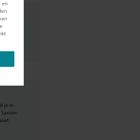
n en
den
van
DF via de
je
ikt
 je in
 Saxion-
gaat