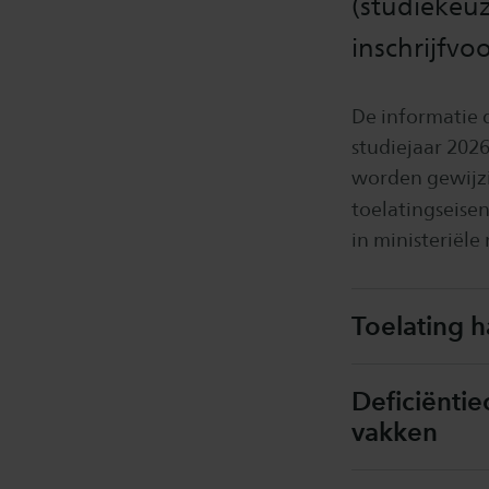
(studiekeuz
inschrijfv
De informatie d
studiejaar 2026
worden gewijzi
toelatingseise
in ministeriële
Toelating 
Deficiënti
vakken