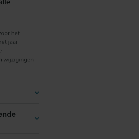
lle
voor het
et jaar
e
n
wijzigingen
kende