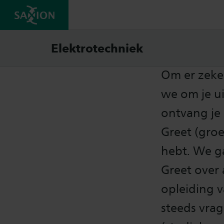
Toela
Elektrotechniek
Om er zeker 
we om je ui
ontvang je
Greet (groe
hebt. We g
Greet over 
opleiding 
steeds vra