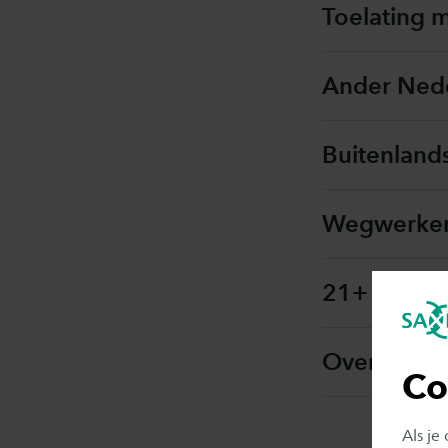
Toelating 
Ander Nede
Buitenland
Wegwerken 
21+ Onder
Overige to
Co
Als je