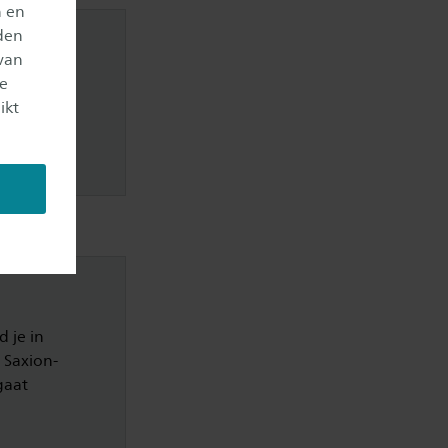
n en
den
van
DF via de
je
ikt
 je in
 Saxion-
gaat