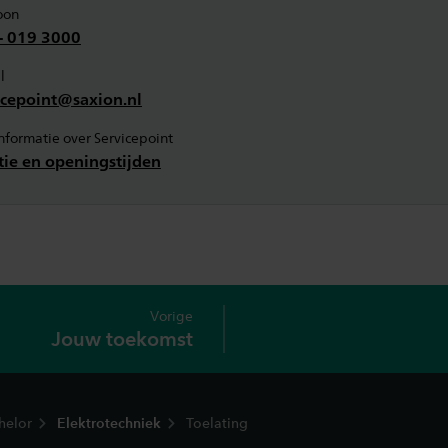
oon
- 019 3000
l
icepoint@saxion.nl
informatie over Servicepoint
tie en openingstijden
Vorige
Jouw toekomst
helor
Elektrotechniek
Toelating