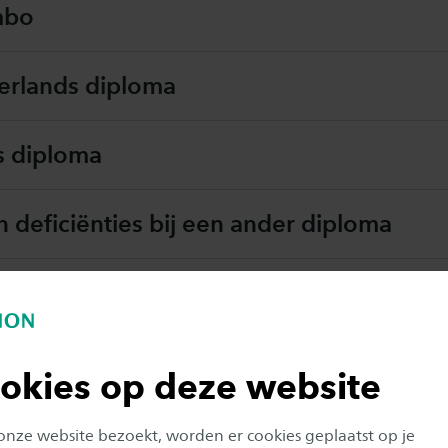
mbo
rlands diploma
s diploma
deficiënties bij een ander diploma
zoek
elatingsbepalingen
okies op deze website
 onze website bezoekt, worden er cookies geplaatst op je