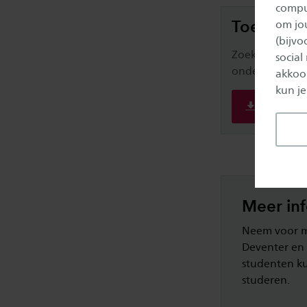
comput
Toelatin
om jo
(bijv
Zoek je de toe
social
onderstaande l
akkoor
kun je
Toelatin
Meer in
Neem voor me
Deventer en 
studenten ku
studeren.