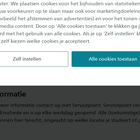
er. We plaatsen cookies voor het bijhouden van statistieke
gseisen 2025-2026
uw voorkeuren op te slaan maar ook voor marketingdoelein
oorbeeld het afstemmen van advertenties) en voor het tonen 
latingseisen voor het lopend studiejaar? Download deze als P
 media content. Door op 'Alle cookies toestaan' te klikken ga 
ink.
d met het gebruik van alle cookies. Als je op 'Zelf instellen' kl
 zelf kiezen welke cookies je accepteert.
gseisen 2025-2026
Zelf instellen
Alle cookies toestaan
formatie
er informatie contact op met Servicepoint. Servicepoint vind
Enschede en is op elke werkdag geopend. Alle (toekomstige)
nnen hier terecht, ongeacht op welke locatie je studeert of 