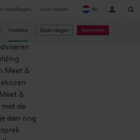
en Instellingen
Over Saxion
NL
Zoe
Open dagen
Aanmelden
t
Toelating
 adviseren
elding
en Meet &
 gekozen
 Meet &
r met de
je dan nog
esprek