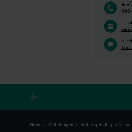
Telef
088 
E-mai
serv
Alle 
Loca
Footer
Home
Opleidingen
Voltijdopleidingen
Bac