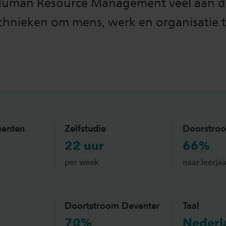
Human Resource Management veel aan d
chnieken om mens, werk en organisatie 
enten
Zelfstudie
Doorstro
22 uur
66%
per week
naar leerjaa
Doortstroom Deventer
Taal
70%
Nederl