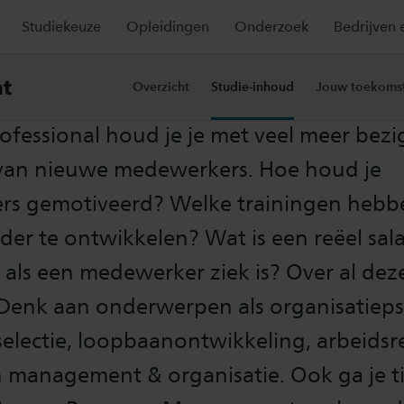
Studiekeuze
Opleidingen
Onderzoek
Bedrijven 
e-inhoud
t
Overzicht
Studie-inhoud
Jouw toekoms
fessional houd je je met veel meer bezi
 van nieuwe medewerkers. Hoe houd je
s gemotiveerd? Welke trainingen hebb
der te ontwikkelen? Wat is een reëel sala
f als een medewerker ziek is? Over al de
s. Denk aan onderwerpen als organisatiep
electie, loopbaanontwikkeling, arbeidsr
n management & organisatie. Ook ga je t