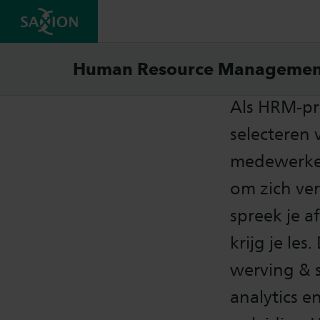
Studi
Human Resource Managemen
Als HRM-pro
selecteren
medewerker
om zich ver
spreek je a
krijg je le
werving & s
analytics e