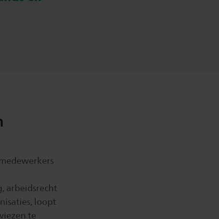
n
e medewerkers
s
, arbeidsrecht
isaties, loopt
viezen te