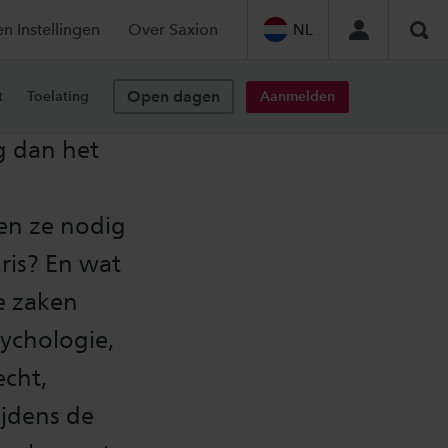
en Instellingen
Over Saxion
NL
Zoe
Open dagen
Aanmelden
t
Toelating
g dan het
en ze nodig
ris? En wat
ze zaken
sychologie,
echt,
ijdens de