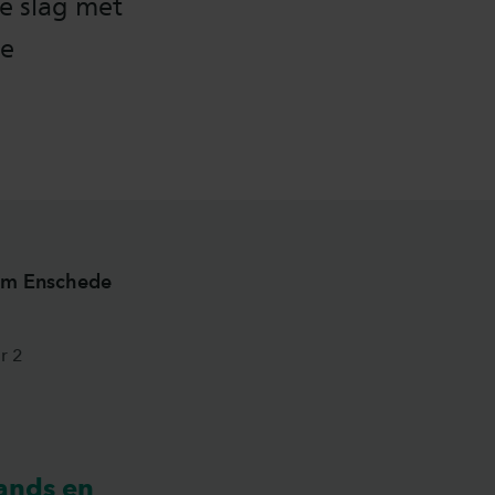
e slag met
te
om Enschede
r 2
ands en