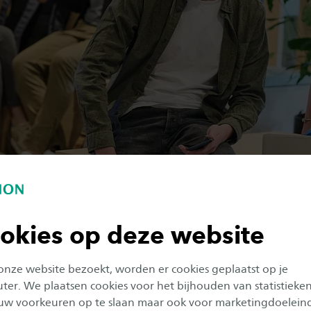
staat de kennismaking met het vak centraal.
okies op deze website
 onze website bezoekt, worden er cookies geplaatst op je
er. We plaatsen cookies voor het bijhouden van statistieke
uw voorkeuren op te slaan maar ook voor marketingdoelein