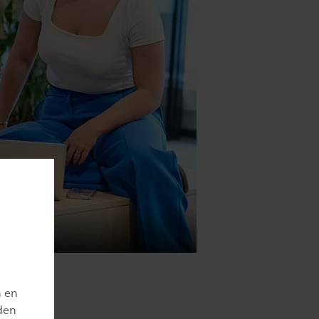
n en
den