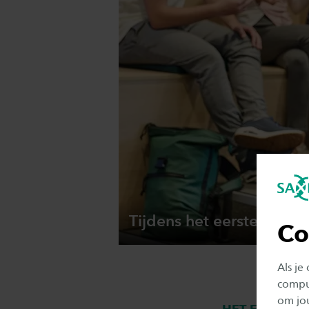
Tijdens het eerste jaar 
Co
Als je
comput
om jo