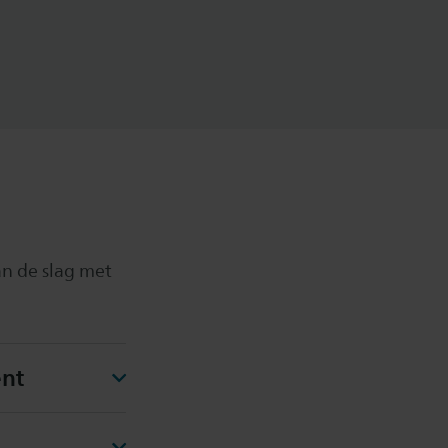
an de slag met
nt