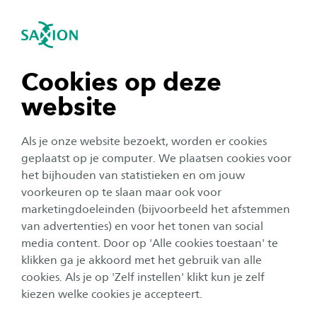
igatie sluiten
Zo
Navigatie openen
Toelatingseisen 2026-2027
Klimaat en Management
Klimaat en Management is een studieroute
Subnavigatie tonen
navigatie tonen
Cookies op deze
binnen de opleiding Ruimtelijke Ontwikkeling.
website
Om er zeker van te zijn dat jij de juiste studie
navigatie tonen
kiest, adviseren we om je uiterlijk op 1 mei aan
Als je onze website bezoekt, worden er cookies
te melden. Na aanmelding ontvang je (vanaf 1
navigatie tonen
geplaatst op je computer. We plaatsen cookies voor
maart) een uitnodiging voor een Meet & Greet
het bijhouden van statistieken en om jouw
voorkeuren op te slaan maar ook voor
(groepsbijeenkomst) met de opleiding die jij
navigatie tonen
marketingdoeleinden (bijvoorbeeld het afstemmen
gekozen hebt. We gaan er vanuit dat je na
van advertenties) en voor het tonen van social
deelname aan de Meet & Greet over alle
media content. Door op 'Alle cookies toestaan' te
navigatie tonen
informatie beschikt om in september met de
klikken ga je akkoord met het gebruik van alle
cookies. Als je op 'Zelf instellen' klikt kun je zelf
opleiding van je keuze te kunnen beginnen.
kiezen welke cookies je accepteert.
Mocht je dan nog steeds vragen hebben, vraag