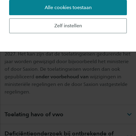
dan een individueel gesprek (studiekeuzecheck)
Alle cookies toestaan
aan. Natuurlijk moet je wel aan alle
inschrijfvoorwaarden voldoen.
Zelf instellen
De informatie die je op deze pagina over
toelatingseisen leest, geldt voor het studiejaar 2026-
2027. Het kan zijn dat de toelatingseisen gedurende het
jaar worden gewijzigd door bijvoorbeeld het ministerie
of door Saxion. De toelatingseisen worden dan ook
gepubliceerd
onder voorbehoud van
wijzigingen in
ministeriële regelingen en de door Saxion vastgestelde
regelingen.
Toelating havo of vwo
Deficiëntieonderzoek bij ontbrekende of