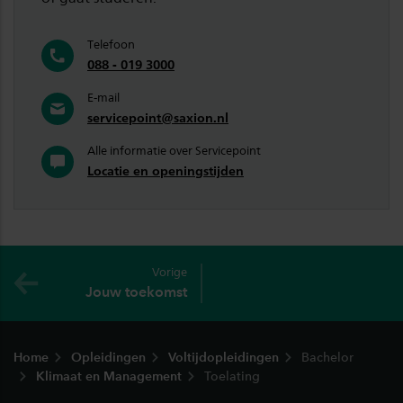
Telefoon
088 - 019 3000
E-mail
servicepoint@saxion.nl
Alle informatie over Servicepoint
Locatie en openingstijden
Vorige
Jouw toekomst
Footer
Home
Opleidingen
Voltijdopleidingen
Bachelor
Klimaat en Management
Toelating