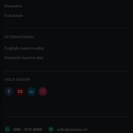
Deventer
Enschede
INTERNATIONAL
English (saxion.edu)
Deutsch (saxion.de)
VOLG SAXION
facebook
youtube
linkedin
instagram
088 - 019 8888
info@saxion.nl