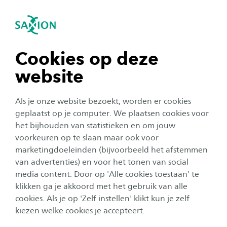
igatie sluiten
Zo
Navigatie openen
Proefstuderen
Lerarenopleiding Basisonderwijs
(pabo)
Is Lerarenopleiding Basisonderwijs iets voor
navigatie tonen
Cookies op deze
Subnavigatie tonen
jou? Meld je eerst eens aan voor een open dag
website
en maak kennis met studenten en docenten die
navigatie tonen
je meer kunnen vertellen over deze opleiding.
Als je onze website bezoekt, worden er cookies
Heb je al een open dag bezocht, maar wil je je
navigatie tonen
geplaatst op je computer. We plaatsen cookies voor
nog iets verder verdiepen in deze studie? Kom
het bijhouden van statistieken en om jouw
voorkeuren op te slaan maar ook voor
dan proefstuderen! Je kunt kiezen tussen een
navigatie tonen
marketingdoeleinden (bijvoorbeeld het afstemmen
proefles of een dag meelopen.
van advertenties) en voor het tonen van social
media content. Door op 'Alle cookies toestaan' te
navigatie tonen
klikken ga je akkoord met het gebruik van alle
cookies. Als je op 'Zelf instellen' klikt kun je zelf
kiezen welke cookies je accepteert.