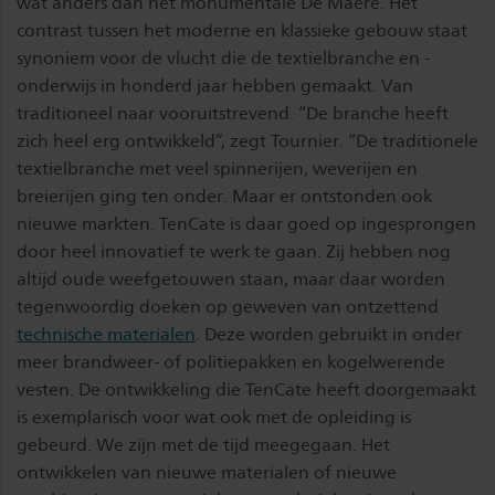
wat anders dan het monumentale De Maere. Het
contrast tussen het moderne en klassieke gebouw staat
synoniem voor de vlucht die de textielbranche en -
onderwijs in honderd jaar hebben gemaakt. Van
traditioneel naar vooruitstrevend. “De branche heeft
zich heel erg ontwikkeld”, zegt Tournier. “De traditionele
textielbranche met veel spinnerijen, weverijen en
breierijen ging ten onder. Maar er ontstonden ook
nieuwe markten. TenCate is daar goed op ingesprongen
door heel innovatief te werk te gaan. Zij hebben nog
altijd oude weefgetouwen staan, maar daar worden
tegenwoordig doeken op geweven van ontzettend
technische materialen
. Deze worden gebruikt in onder
meer brandweer- of politiepakken en kogelwerende
vesten. De ontwikkeling die TenCate heeft doorgemaakt
is exemplarisch voor wat ook met de opleiding is
gebeurd. We zijn met de tijd meegegaan. Het
ontwikkelen van nieuwe materialen of nieuwe