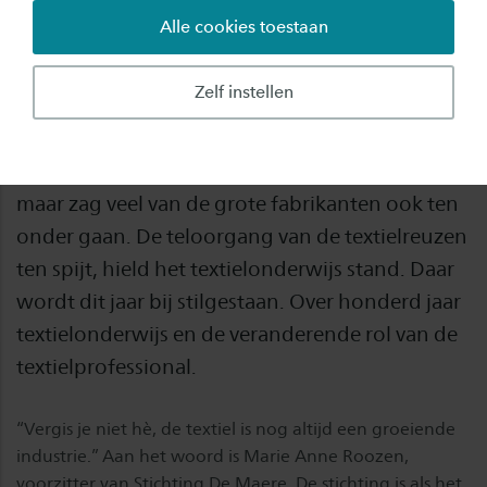
Alle cookies toestaan
De Hogere Textielschool, een voorloper van de
opleiding Fashion & Textile Technologies,
Zelf instellen
bestaat honderd jaar. Dat textiel een belangrijke
rol heeft gespeeld in Twente mag duidelijk zijn.
De regio bloeide op dankzij de textielindustrie,
maar zag veel van de grote fabrikanten ook ten
onder gaan. De teloorgang van de textielreuzen
ten spijt, hield het textielonderwijs stand. Daar
wordt dit jaar bij stilgestaan. Over honderd jaar
textielonderwijs en de veranderende rol van de
textielprofessional.
“Vergis je niet hè, de textiel is nog altijd een groeiende
industrie.” Aan het woord is Marie Anne Roozen,
voorzitter van Stichting De Maere. De stichting is als het