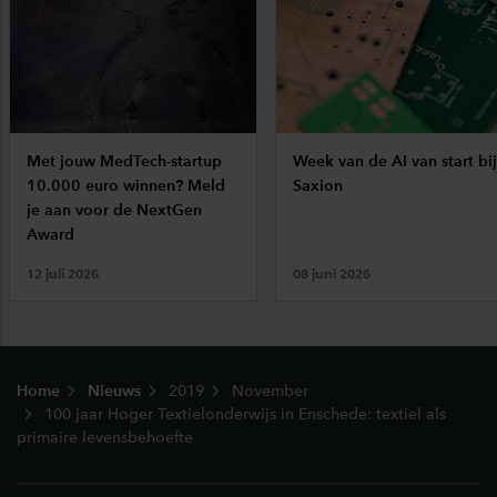
Met jouw MedTech-startup
Week van de AI van start bij
10.000 euro winnen? Meld
Saxion
je aan voor de NextGen
Award
12 juli 2026
08 juni 2026
Footer
Home
Nieuws
2019
November
100 jaar Hoger Textielonderwijs in Enschede: textiel als
primaire levensbehoefte