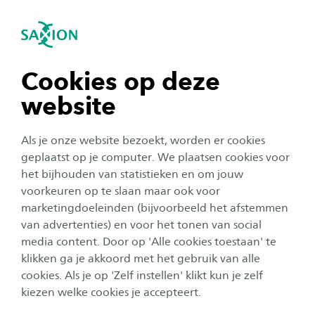
igatie sluiten
Zo
Navigatie openen
navigatie tonen
Cookies op deze
website
navigatie tonen
Onderwijs
Als je onze website bezoekt, worden er cookies
navigatie tonen
geplaatst op je computer. We plaatsen cookies voor
100 jaar Hoger
het bijhouden van statistieken en om jouw
Textielonderwijs in Enschede:
voorkeuren op te slaan maar ook voor
navigatie tonen
marketingdoeleinden (bijvoorbeeld het afstemmen
textiel als primaire
van advertenties) en voor het tonen van social
levensbehoefte
media content. Door op 'Alle cookies toestaan' te
navigatie tonen
klikken ga je akkoord met het gebruik van alle
Auteur:
Willem Korenromp
cookies. Als je op 'Zelf instellen' klikt kun je zelf
Publicatiedatum:
22 november 2019
Leestijd:
5
Minuten
kiezen welke cookies je accepteert.