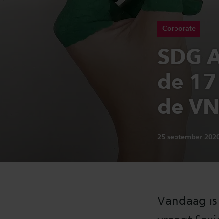
Corporate
SDG A
de 17
de V
Publicatiedatum:
25 september 202
Vandaag is 