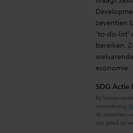
vraagt Saxi
Developmen
zeventien 
‘to-do-list
bereiken. Z
welvarende
economie.
SDG Actie b
Bij Saxion vin
samenleving.
I
de zeventien o
zijn goed op w