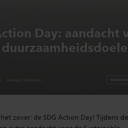
ction Day: aandacht 
 duurzaamheidsdoele
N
0
Sustainabl
Leestijd:
2
Minuten
het zover: de SDG Action Day! Tijdens d