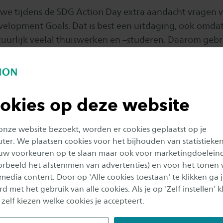
we tijdens de SDG Action Day extra aandacht vragen 
velopment Goals. Dat is best een uitdaging, ook omda
urlijk veelal thuiswerken en –studeren. Daarom geb
chede, hangen er vlaggen bij onze gebouwen en is het
kt met SDG-stickers om dit onder de aandacht te bren
okies op deze website
onze bijdrage op het gebied van SDG’s en duurzaamh
rzaamheid
!
 onze website bezoekt, worden er cookies geplaatst op je
er. We plaatsen cookies voor het bijhouden van statistieke
e Duurzaamheid: 5 t/m 10 oktober
uw voorkeuren op te slaan maar ook voor marketingdoelein
oorbeeld het afstemmen van advertenties) en voor het tonen 
gebeurt natuurlijk niet in een dag. Daarom organise
 media content. Door op 'Alle cookies toestaan' te klikken ga 
 Hogeschool en de Universiteit Twente samen met dive
d met het gebruik van alle cookies. Als je op 'Zelf instellen' kl
tot en met 10 oktober gezamenlijk de Week van de D
 zelf kiezen welke cookies je accepteert.
evenementen
, waarbij iedereen kan kennismaken me