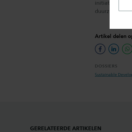
initiatieven en
duurzame same
Artikel delen o
facebook
linkedin
w
DOSSIERS
Sustainable Devel
GERELATEERDE ARTIKELEN