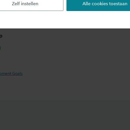
 inspiratie kan opdoen om zelf bij te kunnen dragen a
Zelf instellen
Alle cookies toestaan
nleving.
p
hatsapp
opment Goals