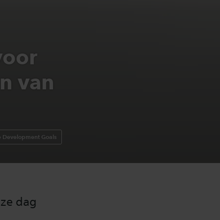
voor
n van
e Development Goals
eze dag