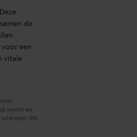
 Deze
 samen de
llen
’ voor een
 vitale
rzame
nd
, omdat we
n uitdragen. We