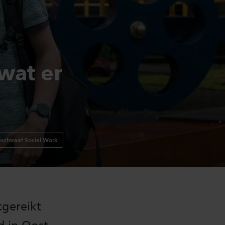
 wat er
ectoraat Social Work
tgereikt