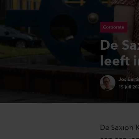
Corporate
De Sax
leeft 
Auteur:
Jos Eert
Publicati
15 juli 2
De Saxion K