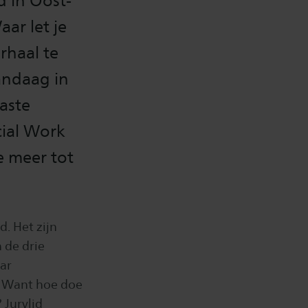
d in Oost-
ar let je
rhaal te
andaag in
aste
cial Work
e meer tot
. Het zijn
 de drie
ar
n. Want hoe doe
 Jurylid