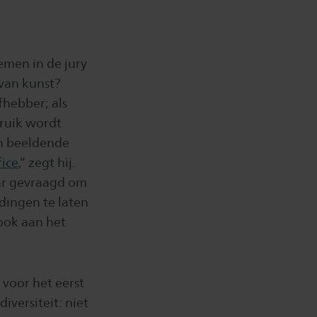
emen in de jury
 van kunst?
fhebber; als
bruik wordt
n beeldende
fice
,” zegt hij.
aar gevraagd om
 dingen te laten
ook aan het
voor het eerst
iversiteit: niet