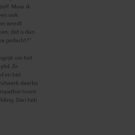
elf. Maar ik
ven ook
 er wordt
ken; dat is dan
box gedacht?”
ngrijk om het
ylid. Ze
id en het
nstwerk daarbij
 empathie toont
elding. Dan heb