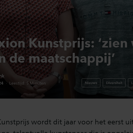
ion Kunstprijs: ‘zien
in de maatschappij’
ink
edatum:
024
Nieuws
Diversiteit
L
Leestijd:
5
Minuten
unstprijs wordt dit jaar voor het eerst ui