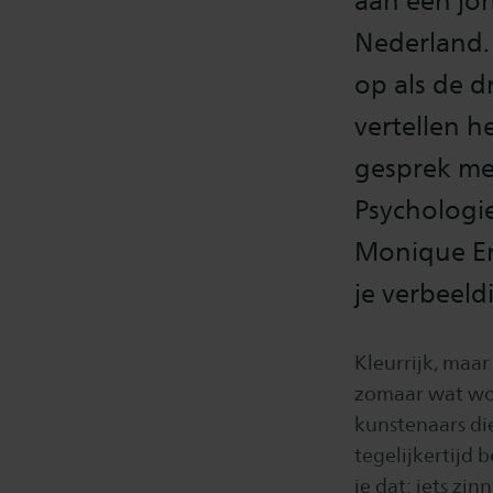
aan een jon
Nederland. 
op als de d
vertellen 
gesprek me
Psychologie
Monique Eng
je verbeeld
Kleurrijk, maa
zomaar wat woo
kunstenaars di
tegelijkertijd
je dat: iets zi