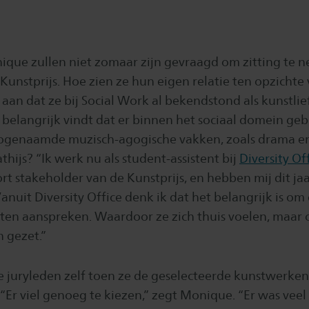
ique zullen niet zomaar zijn gevraagd om zitting te n
Kunstprijs. Hoe zien ze hun eigen relatie ten opzichte
an dat ze bij Social Work al bekendstond als kunstlie
 belangrijk vindt dat er binnen het sociaal domein ge
ogenaamde muzisch-agogische vakken, zoals drama e
hijs? “Ik werk nu als student-assistent bij
Diversity Of
oort stakeholder van de Kunstprijs, en hebben mij dit j
 Vanuit Diversity Office denk ik dat het belangrijk is om
nten aanspreken. Waardoor ze zich thuis voelen, maar 
 gezet.”
 juryleden zelf toen ze de geselecteerde kunstwerken 
Er viel genoeg te kiezen,” zegt Monique. “Er was veel d