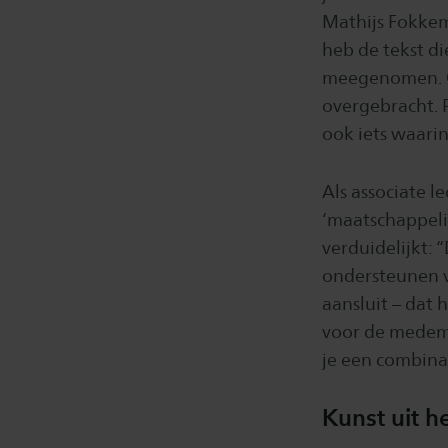
Mathijs Fokkem
heb de tekst d
meegenomen. O
overgebracht. P
ook iets waarin
Als associate 
‘maatschappeli
verduidelijkt: 
ondersteunen v
aansluit – dat 
voor de medeme
je een combinat
Kunst uit h