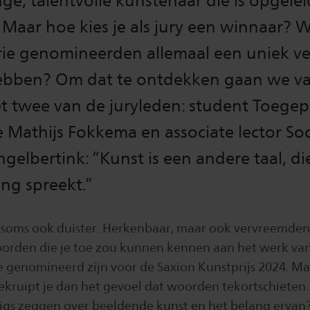
ge, talentvolle kunstenaar die is opgelei
Maar hoe kies je als jury een winnaar? Wa
rie genomineerden allemaal een uniek ve
hebben? Om dat te ontdekken gaan we v
t twee van de juryleden: student Toegep
 Mathijs Fokkema en associate lector So
elbertink: “Kunst is een andere taal, di
ing spreekt.”
r soms ook duister. Herkenbaar, maar ook vervreemdend
rden die je toe zou kunnen kennen aan het werk van
e genomineerd zijn voor de Saxion Kunstprijs 2024. Ma
 bekruipt je dan het gevoel dat woorden tekortschiete
nnigs zeggen over beeldende kunst en het belang ervan?