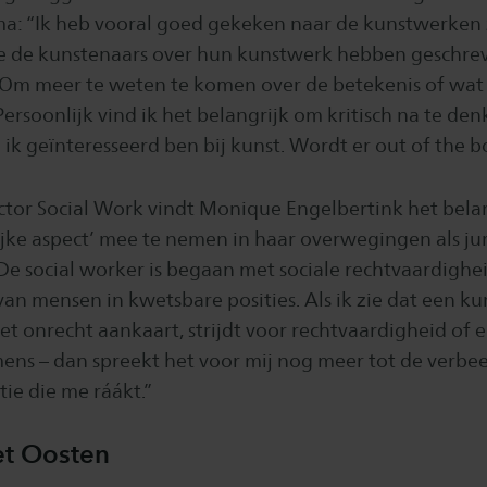
a: “Ik heb vooral goed gekeken naar de kunstwerken z
ie de kunstenaars over hun kunstwerk hebben geschre
m meer te weten te komen over de betekenis of wat
ersoonlijk vind ik het belangrijk om kritisch na te den
 ik geïnteresseerd ben bij kunst. Wordt er out of the 
lector Social Work vindt Monique Engelbertink het bela
jke aspect’ mee te nemen in haar overwegingen als jur
“De social worker is begaan met sociale rechtvaardighe
an mensen in kwetsbare posities. Als ik zie dat een ku
het onrecht aankaart, strijdt voor rechtvaardigheid of
ns – dan spreekt het voor mij nog meer tot de verbe
ie die me ráákt.”
et Oosten