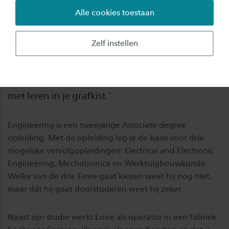
Alle cookies toestaan
Een deeltijdstudie combineren met
ploegendiensten: onmogelijk? Niet voor Emre.
Zelf instellen
De 27-jarige student combineert de Ad-
opleiding Engineering met een fulltimebaan als
operator. Want, zegt Emre: ‘Je bent pas klaar
met leren in je grafkist.’
Engineering is een tweejarige Associate degree
opleiding. Met de opleiding leg je de basis voor drie
mogelijke vervolgopleidingen: Electrical and Electronic
Engineering, Mechatronica en Werktuigbouwkunde.
Welke van de drie Emre gaat kiezen weet hij nog niet,
maar dát hij gaat doorstuderen weet hij zeker.
Naast zijn studie werkt Emre als operator in een fabriek