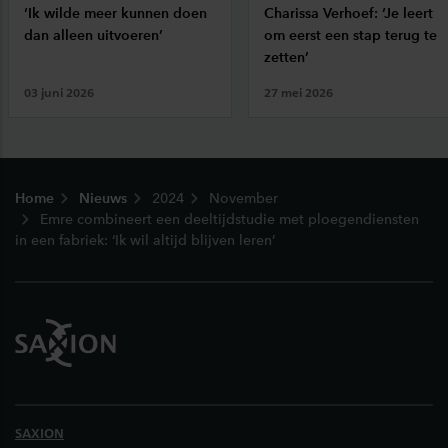
‘Ik wilde meer kunnen doen
Charissa Verhoef: ‘Je leert
dan alleen uitvoeren’
om eerst een stap terug te
zetten’
03 juni 2026
27 mei 2026
Footer
Home
Nieuws
2024
November
Emre combineert een deeltijdstudie met ploegendiensten
in een fabriek: ‘Ik wil altijd blijven leren’
SAXION