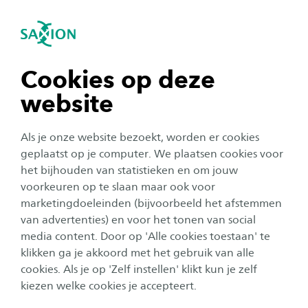
igatie sluiten
Zo
Navigatie openen
navigatie tonen
Cookies op deze
website
navigatie tonen
Organisatie
Als je onze website bezoekt, worden er cookies
Emre combineert een
navigatie tonen
geplaatst op je computer. We plaatsen cookies voor
deeltijdstudie met
het bijhouden van statistieken en om jouw
ploegendiensten in een
voorkeuren op te slaan maar ook voor
navigatie tonen
marketingdoeleinden (bijvoorbeeld het afstemmen
fabriek: ‘Ik wil altijd blijven
van advertenties) en voor het tonen van social
leren’
media content. Door op 'Alle cookies toestaan' te
navigatie tonen
klikken ga je akkoord met het gebruik van alle
Auteur:
Marlieke Laan
cookies. Als je op 'Zelf instellen' klikt kun je zelf
Publicatiedatum:
5 november 2024
Leestijd:
3
Minuten
kiezen welke cookies je accepteert.