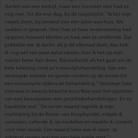
starten van een bedrijf, maar een concreet idee had ze
nog niet. Tot die ene dag, bij de nagelstylist. “Ik liet mijn
nagels doen, bij iemand met een salon-aan-huis. We
raakten in gesprek. Over hoe ze haar onderneming had
opgezet, hoeveel klanten ze had, wat ze verdiende. Dat
prikkelde me. Ik dacht: als jij dit allemaal doet, dan heb
ik nog wel een paar extra ideeën, hoe ik het op
mijn
manier beter kan doen. Bijvoorbeeld als het gaat om de
hele beleving rond zo’n beautybehandeling. Van een
verzorgde website en goede content op de socials tot
een consumptie tijdens de behandeling.” Vanwege haar
interesse in beauty-branche koos Noa voor het opzetten
van een beautysalon met gezichtsbehandelingen. En ze
handelde snel: “De eerste maand regelde ik mijn
inschrijving bij de Kamer van Koophandel, volgde ik
cursussen, oefende ik op modellen en maakte ik content
voor mijn socials. Een maand later was ik open. Ja,
achteraf gezien was het een hele snelle start.”