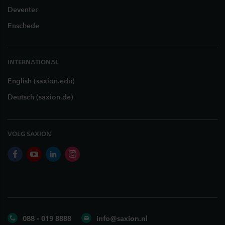
Deventer
Enschede
INTERNATIONAL
English (saxion.edu)
Deutsch (saxion.de)
VOLG SAXION
facebook
youtube
linkedin
instagram
088 - 019 8888
info@saxion.nl