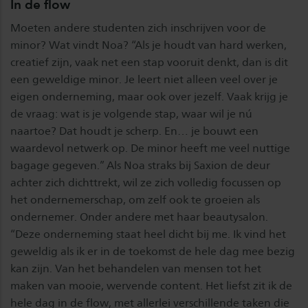
In de flow
Moeten andere studenten zich inschrijven voor de
minor? Wat vindt Noa? “Als je houdt van hard werken,
creatief zijn, vaak net een stap vooruit denkt, dan is dit
een geweldige minor. Je leert niet alleen veel over je
eigen onderneming, maar ook over jezelf. Vaak krijg je
de vraag: wat is je volgende stap, waar wil je nú
naartoe? Dat houdt je scherp. En… je bouwt een
waardevol netwerk op. De minor heeft me veel nuttige
bagage gegeven.” Als Noa straks bij Saxion de deur
achter zich dichttrekt, wil ze zich volledig focussen op
het ondernemerschap, om zelf ook te groeien als
ondernemer. Onder andere met haar beautysalon.
“Deze onderneming staat heel dicht bij me. Ik vind het
geweldig als ik er in de toekomst de hele dag mee bezig
kan zijn. Van het behandelen van mensen tot het
maken van mooie, wervende content. Het liefst zit ik de
hele dag in de flow, met allerlei verschillende taken die