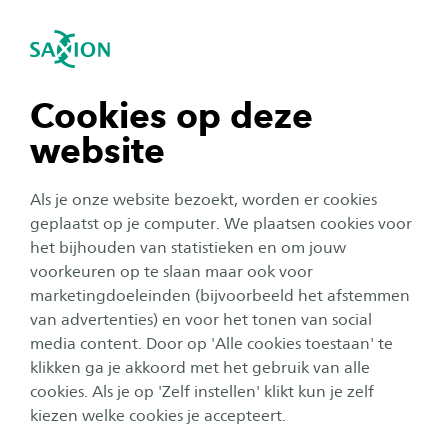
igatie sluiten
Zo
Navigatie openen
navigatie tonen
Cookies op deze
website
navigatie tonen
Ondernemerschap
Als je onze website bezoekt, worden er cookies
navigatie tonen
geplaatst op je computer. We plaatsen cookies voor
Noa volgde de minor Startup
het bijhouden van statistieken en om jouw
Ondernemer: ‘Ik wil gelukkig
voorkeuren op te slaan maar ook voor
navigatie tonen
marketingdoeleinden (bijvoorbeeld het afstemmen
zijn en blijven in mijn
van advertenties) en voor het tonen van social
onderneming’
media content. Door op 'Alle cookies toestaan' te
navigatie tonen
klikken ga je akkoord met het gebruik van alle
Auteur:
Anne Hurenkamp
cookies. Als je op 'Zelf instellen' klikt kun je zelf
Publicatiedatum:
28 november 2024
Leestijd:
5
Minuten
kiezen welke cookies je accepteert.