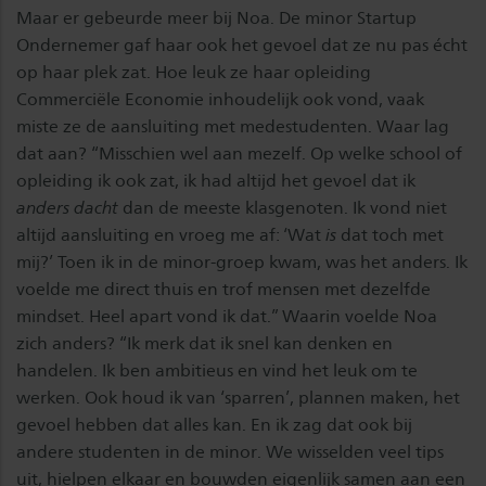
Maar er gebeurde meer bij Noa. De minor Startup
Ondernemer gaf haar ook het gevoel dat ze nu pas écht
op haar plek zat. Hoe leuk ze haar opleiding
Commerciële Economie inhoudelijk ook vond, vaak
miste ze de aansluiting met medestudenten. Waar lag
dat aan? “Misschien wel aan mezelf. Op welke school of
opleiding ik ook zat, ik had altijd het gevoel dat ik
anders dacht
dan de meeste klasgenoten. Ik vond niet
altijd aansluiting en vroeg me af: ‘Wat
is
dat toch met
mij?’ Toen ik in de minor-groep kwam, was het anders. Ik
voelde me direct thuis en trof mensen met dezelfde
mindset. Heel apart vond ik dat.” Waarin voelde Noa
zich anders? “Ik merk dat ik snel kan denken en
handelen. Ik ben ambitieus en vind het leuk om te
werken. Ook houd ik van ‘sparren’, plannen maken, het
gevoel hebben dat alles kan. En ik zag dat ook bij
andere studenten in de minor. We wisselden veel tips
uit, hielpen elkaar en bouwden eigenlijk samen aan een