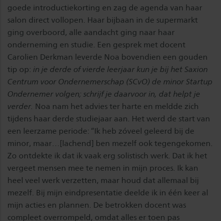
goede introductiekorting en zag de agenda van haar
salon direct vollopen. Haar bijbaan in de supermarkt
ging overboord, alle aandacht ging naar haar
onderneming en studie. Een gesprek met docent
Carolien Derkman leverde Noa bovendien een gouden
tip op:
in je derde of vierde leerjaar kun je bij het Saxion
Centrum voor Ondernemerschap (SCvO) de minor Startup
Ondernemer volgen; schrijf je daarvoor in, dat helpt je
verder.
Noa nam het advies ter harte en meldde zich
tijdens haar derde studiejaar aan. Het werd de start van
een leerzame periode: “Ik heb zóveel geleerd bij de
minor, maar…[lachend] ben mezelf ook tegengekomen.
Zo ontdekte ik dat ik vaak erg solistisch werk. Dat ik het
vergeet mensen mee te nemen in mijn proces. Ik kan
heel veel werk verzetten, maar houd dat allemaal bij
mezelf. Bij mijn eindpresentatie deelde ik in één keer al
mijn acties en plannen. De betrokken docent was
compleet overrompeld, omdat alles er toen pas