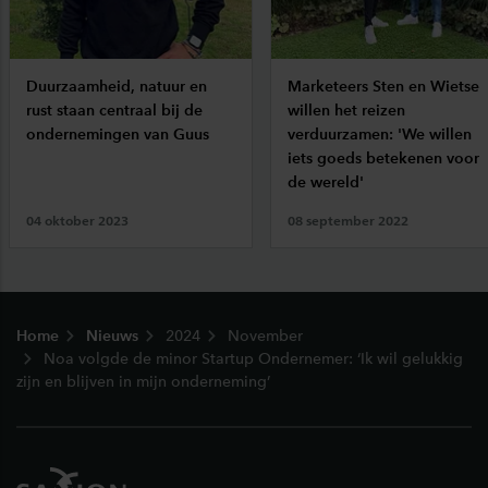
Duurzaamheid, natuur en
Marketeers Sten en Wietse
rust staan centraal bij de
willen het reizen
ondernemingen van Guus
verduurzamen: 'We willen
iets goeds betekenen voor
de wereld'
04 oktober 2023
08 september 2022
Footer
Home
Nieuws
2024
November
Noa volgde de minor Startup Ondernemer: ‘Ik wil gelukkig
zijn en blijven in mijn onderneming’