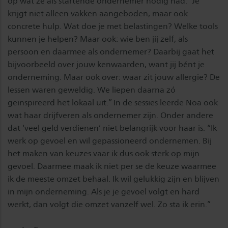
op wat ze als startende ondernemer nodig had. “Je
krijgt niet alleen vakken aangeboden, maar ook
concrete hulp. Wat doe je met belastingen? Welke tools
kunnen je helpen? Maar ook: wie ben jij zelf, als
persoon en daarmee als ondernemer? Daarbij gaat het
bijvoorbeeld over jouw kenwaarden, want jij bént je
onderneming. Maar ook over: waar zit jouw allergie? De
lessen waren geweldig. We liepen daarna zó
geïnspireerd het lokaal uit.” In de sessies leerde Noa ook
wat haar drijfveren als ondernemer zijn. Onder andere
dat ‘veel geld verdienen’ niet belangrijk voor haar is. “Ik
werk op gevoel en wil gepassioneerd ondernemen. Bij
het maken van keuzes vaar ik dus ook sterk op mijn
gevoel. Daarmee maak ik niet per se de keuze waarmee
ik de meeste omzet behaal. Ik wil gelukkig zijn en blijven
in mijn onderneming. Als je je gevoel volgt en hard
werkt, dan volgt die omzet vanzelf wel. Zo sta ik erin.”