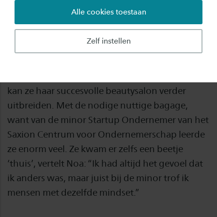
Alle cookies toestaan
Een baan in loondienst? Niet voor Noa
Rijnenberg. Sterker nog: met haar liefde voor
Zelf instellen
het ondernemerschap is het bijna ondenkbaar
voor haar. Als Noa over een paar maanden klaar
is met haar opleiding Commerciële Economie,
kan ze haar succesvolle beautysalon verder
uitbreiden. Met de nodige nuttige bagage,
want van de minor Startup Ondernemer van het
Saxion Centrum voor Ondernemerschap leerde
ze enorm veel. Ze kwam er zelfs een beetje
‘thuis’, vertelt Noa: “Ik had altijd het gevoel dat
ik anders was, maar juist bij de minor trof ik
mensen met dezelfde mindset.”