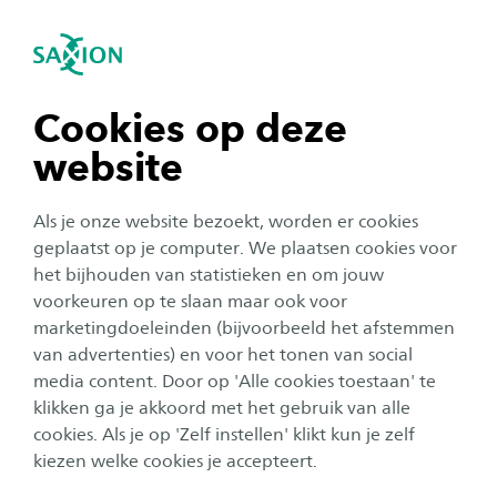
igatie sluiten
Zo
Navigatie openen
navigatie tonen
Cookies op deze
website
navigatie tonen
Als je onze website bezoekt, worden er cookies
navigatie tonen
geplaatst op je computer. We plaatsen cookies voor
het bijhouden van statistieken en om jouw
Onderwijs
voorkeuren op te slaan maar ook voor
navigatie tonen
marketingdoeleinden (bijvoorbeeld het afstemmen
Tamara: ‘Eerst een stap terug,
van advertenties) en voor het tonen van social
dan pas vooruit’
media content. Door op 'Alle cookies toestaan' te
navigatie tonen
klikken ga je akkoord met het gebruik van alle
Auteur:
Bas de Jong
cookies. Als je op 'Zelf instellen' klikt kun je zelf
Publicatiedatum:
18 mei 2026
Leestijd:
3
Minuten
kiezen welke cookies je accepteert.