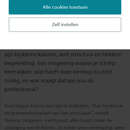
Alle cookies toestaan
Twintig jaar werken in het onderwijs betekent
niet dat je bent uitgeleerd. Dat merkte Tamara
Zelf instellen
ten Brinke - Gouman (45) uit Almelo maar al te
goed. Ze werkte jarenlang in het speciaal
voortgezet onderwijs met leerlingen die gebaat
zijn bij kleine klassen, veel structuur en heldere
begeleiding. Een omgeving waarin je scherp
leert kijken: wat heeft deze leerling nu écht
nodig, en wat vraagt dat van jou als
professional?
Toch begon het na een tijd te kriebelen. “Dan herken je
de grammofoonplaat van het schooljaar”, vertelt
Tamara. Lesgeven, mentoraat, alles loopt, maar de
uitdaging wordt kleiner. Ze wilde weer verdieping, weer