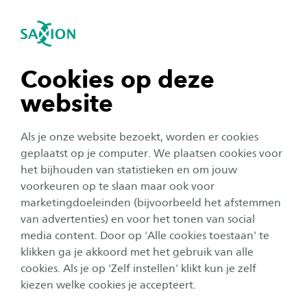
igatie sluiten
Zo
Navigatie openen
navigatie tonen
Cookies op deze
website
navigatie tonen
Als je onze website bezoekt, worden er cookies
navigatie tonen
geplaatst op je computer. We plaatsen cookies voor
Onderwijs
het bijhouden van statistieken en om jouw
Twijfel je over deeltijd
voorkeuren op te slaan maar ook voor
navigatie tonen
marketingdoeleinden (bijvoorbeeld het afstemmen
studeren? Dit zijn 5 signalen
van advertenties) en voor het tonen van social
dat je er klaar voor bent
media content. Door op 'Alle cookies toestaan' te
navigatie tonen
klikken ga je akkoord met het gebruik van alle
Auteur:
Bas de Jong
cookies. Als je op 'Zelf instellen' klikt kun je zelf
Publicatiedatum:
4 juni 2025
Leestijd:
2
Minuten
kiezen welke cookies je accepteert.