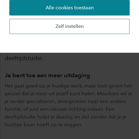
Alle cookies toestaan
Misschien herken je het wel: je overweegt
(opnieuw) te gaan studeren, maar blijft toch
Zelf instellen
twijfelen. Want, gaat het wel passen naast je
werk en privéleven? Deze vijf signalen kunnen
aangeven dat jij klaar bent voor een
deeltijdstudie.
Je bent toe aan meer uitdaging
Het gaat goed op je huidige werk, maar toch groeit het
gevoel dat je meer uit jezelf kunt halen. Misschien wil je
je verder specialiseren, doorgroeien naar een andere
functie, of juist een nieuwe richting inslaan. Een
deeltijdstudie helpt je daarbij, en dat zonder dat je je
huidige baan hoeft op te zeggen.