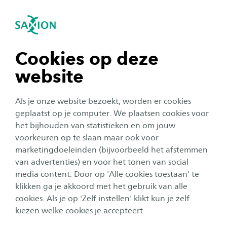
igatie sluiten
Zo
Navigatie openen
Kosten
Ad Pedagogisch Educatief Professional
Voor een opleiding in het hoger onderwijs
Subnavigatie tonen
navigatie tonen
Cookies op deze
betaal je jaarlijks het wettelijk collegegeld of
website
instellingscollegegeld, afhankelijk van je
navigatie tonen
persoonlijke situatie en studieverleden.
Als je onze website bezoekt, worden er cookies
navigatie tonen
geplaatst op je computer. We plaatsen cookies voor
Collegejaar 2025-2026
het bijhouden van statistieken en om jouw
voorkeuren op te slaan maar ook voor
navigatie tonen
Wettelijk
€ 2.601
marketingdoeleinden (bijvoorbeeld het afstemmen
collegegeld
van advertenties) en voor het tonen van social
media content. Door op 'Alle cookies toestaan' te
navigatie tonen
klikken ga je akkoord met het gebruik van alle
Voor het boekenpakket van de ad PEP betaal je
cookies. Als je op 'Zelf instellen' klikt kun je zelf
ongeveer € 330. Deze boeken gebruik je tijdens de hele
kiezen welke cookies je accepteert.
opleiding.