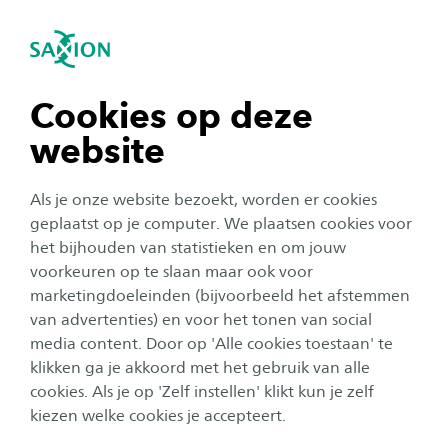
igatie sluiten
Zo
Navigatie openen
Kosten
Opleiding tot Verpleegkundige (hbo-
v)
Voor een opleiding bij Saxion moet je wettelijk
navigatie tonen
Cookies op deze
Subnavigatie tonen
collegegeld of instellingscollegegeld voldoen.
website
Het standaard wettelijke collegegeld voor 2025-
navigatie tonen
2026 voor de opleiding Verpleegkundige
Als je onze website bezoekt, worden er cookies
deeltijd (hbo v deeltijd), bedraagt € 2.601.
navigatie tonen
geplaatst op je computer. We plaatsen cookies voor
het bijhouden van statistieken en om jouw
voorkeuren op te slaan maar ook voor
Studiejaar 2025-2026
navigatie tonen
marketingdoeleinden (bijvoorbeeld het afstemmen
Wettelijk collegegeld
€ 2.601
van advertenties) en voor het tonen van social
media content. Door op 'Alle cookies toestaan' te
navigatie tonen
klikken ga je akkoord met het gebruik van alle
cookies. Als je op 'Zelf instellen' klikt kun je zelf
Extra kosten
kiezen welke cookies je accepteert.
Naast het collegegeld is het belangrijk rekening te