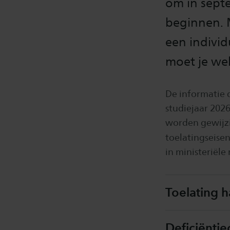
om in sept
beginnen. 
een individ
moet je wel
De informatie d
studiejaar 2026
worden gewijzi
toelatingseise
in ministeriële
Toelating 
Deficiënti