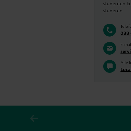
studenten ku
studeren.
Telef
088 
E-mai
serv
Alle 
Loca