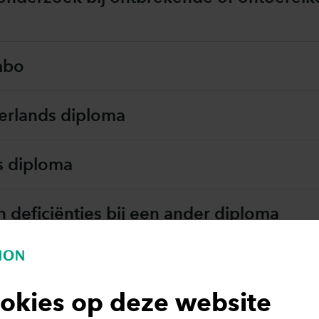
mbo
rlands diploma
s diploma
deficiënties bij een ander diploma
zoek
okies op deze website
elatingsbepalingen