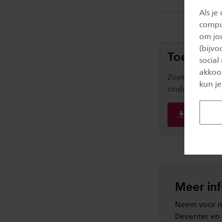
Als je
comput
om jo
(bijv
Toelatin
social
akkoor
Zoek je de toe
kun je
onderstaande l
Toelatin
Meer in
Neem voor me
Deventer en 