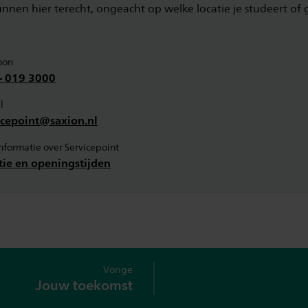
nnen hier terecht, ongeacht op welke locatie je studeert of 
oon
- 019 3000
l
icepoint@saxion.nl
informatie over Servicepoint
tie en openingstijden
Vorige
Jouw toekomst