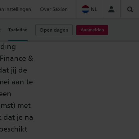
en Instellingen
Over Saxion
NL
Zoe
Open dagen
Aanmelden
t
Toelating
iding
 Finance &
at jij de
 mei aan te
 een
omst) met
 dat je na
beschikt