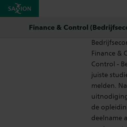
Toela
Finance & Control (Bedrijfse
Bedrijfseco
Finance & 
Control - B
juiste studi
melden. Na
uitnodigin
de opleidin
deelname aa