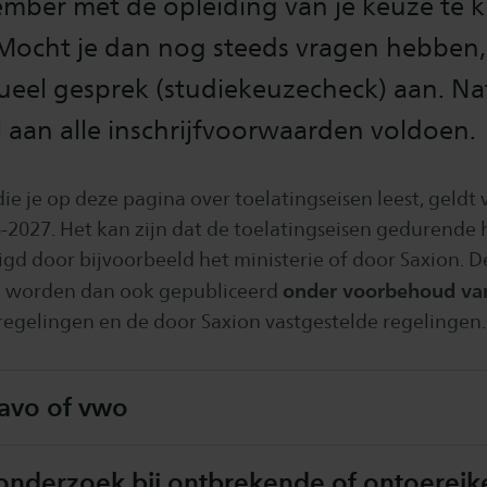
ember met de opleiding van je keuze te
Mocht je dan nog steeds vragen hebben,
ueel gesprek (studiekeuzecheck) aan. Nat
 aan alle inschrijfvoorwaarden voldoen.
ie je op deze pagina over toelatingseisen leest, geldt 
-2027. Het kan zijn dat de toelatingseisen gedurende h
gd door bijvoorbeeld het ministerie of door Saxion. D
onder voorbehoud va
n worden dan ook gepubliceerd
 regelingen en de door Saxion vastgestelde regelingen.
havo of vwo
eonderzoek bij ontbrekende of ontoerei