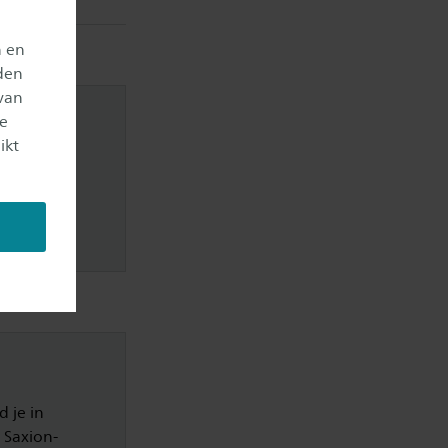
n en
den
van
je
ikt
DF via de
 je in
 Saxion-