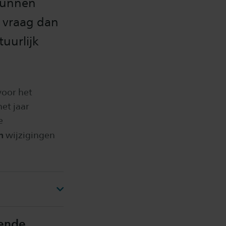
 kunnen
 vraag dan
uurlijk
voor het
et jaar
e
n
wijzigingen
kende