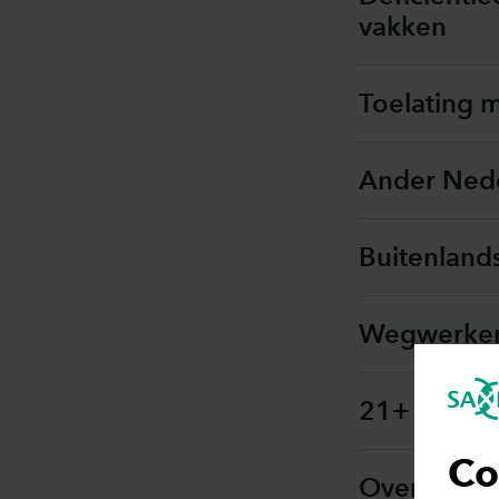
vakken
Toelating 
Ander Nede
Buitenland
Wegwerken 
21+ Onder
Co
Overige to