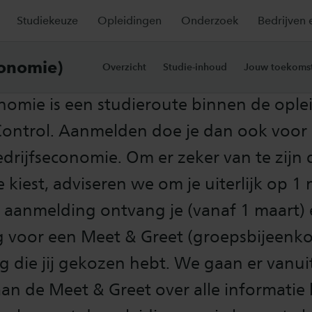
Studiekeuze
Opleidingen
Onderzoek
Bedrijven 
tingseisen 2026-2027
conomie)
Overzicht
Studie-inhoud
Jouw toekoms
nomie is een studieroute binnen de ople
Control. Aanmelden doe je dan ook voor
edrijfseconomie. Om er zeker van te zijn d
e kiest, adviseren we om je uiterlijk op 1
 aanmelding ontvang je (vanaf 1 maart)
g voor een Meet & Greet (groepsbijeenk
g die jij gekozen hebt. We gaan er vanuit
n de Meet & Greet over alle informatie 