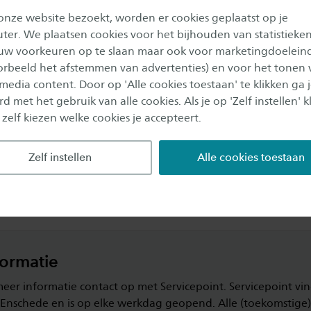
 onze website bezoekt, worden er cookies geplaatst op je
er. We plaatsen cookies voor het bijhouden van statistieke
uw voorkeuren op te slaan maar ook voor marketingdoelein
oorbeeld het afstemmen van advertenties) en voor het tonen 
gseisen 2025-2026
 media content. Door op 'Alle cookies toestaan' te klikken ga 
d met het gebruik van alle cookies. Als je op 'Zelf instellen' kl
latingseisen voor het lopend studiejaar? Download deze als P
 zelf kiezen welke cookies je accepteert.
ink.
Zelf instellen
Alle cookies toestaan
gseisen 2025-2026
formatie
er informatie contact op met Servicepoint. Servicepoint vind
Enschede en is op elke werkdag geopend. Alle (toekomstige)