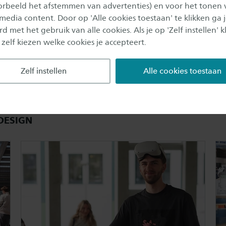
oorbeeld het afstemmen van advertenties) en voor het tonen 
te jaar werk je aan praktijkopdrachten en bouw je aan 
 media content. Door op 'Alle cookies toestaan' te klikken ga 
 portfolio.
d met het gebruik van alle cookies. Als je op 'Zelf instellen' kl
 zelf kiezen welke cookies je accepteert.
Zelf instellen
Alle cookies toestaan
 DESIGN