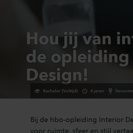
Hou jij van i
de opleiding 
Design!
Bachelor (Voltijd)
4 jaren
Devente
Bij de hbo-opleiding Interior D
voor ruimte, sfeer en stijl vert