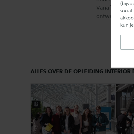
(bijv
Vanaf het eers
social
ontwerpvisie en
akkoor
kun je
ALLES OVER DE OPLEIDING INTERIOR