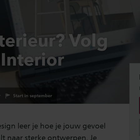
nterieur? Volg
Interior
r
Start in september
esign leer je hoe je jouw gevoel
aalt naar sterke ontwerpen. Je