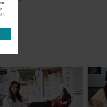
van
je eigen
je
ikt