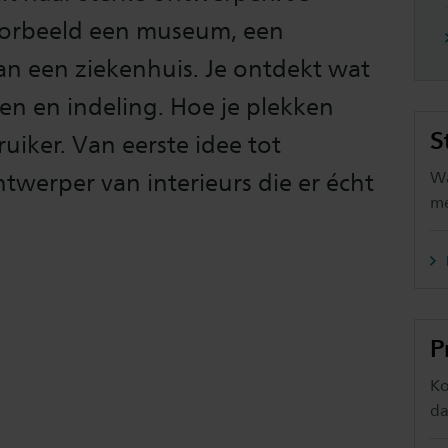
voorbeeld een museum, een
an een ziekenhuis. Je ontdekt wat
len en indeling. Hoe je plekken
S
uiker. Van eerste idee tot
Wa
twerper van interieurs die er écht
me
P
Ko
da