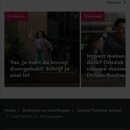
Nieuws
Onderwijs
Onderwijs
Impact maken 
Yes, je hebt de knoop
data? Ontdek d
doorgehakt! Schrijf je
nieuwe master 
snel in!
Driven Business
Footer
Home
Bedrijven en instellingen
Saxion Parttime School
Fast Switch
Werkgevers