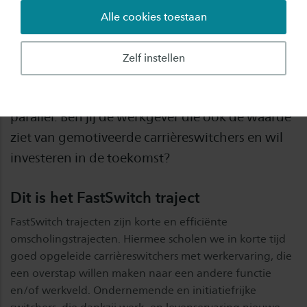
Werkgevers
Alle cookies toestaan
FastSwitch biedt jouw nieuwe medewerker snel
Zelf instellen
kennis en skills die direct toepasbaar zijn binnen
jouw organisatie. Leren en werken lopen
parallel. Ben jij de werkgever die ook de waarde
ziet van gemotiveerde carrièreswitchers en wil
investeren in de toekomst?
Dit is het FastSwitch traject
FastSwitch trajecten zijn korte en efficiënte
omscholingstrajecten. Hiermee scholen we in korte tijd
goed opgeleide carrièreswitchers met werkervaring, die
een overstap willen maken naar een andere functie
en/of werkveld. Ondernemende en initiatiefrijke