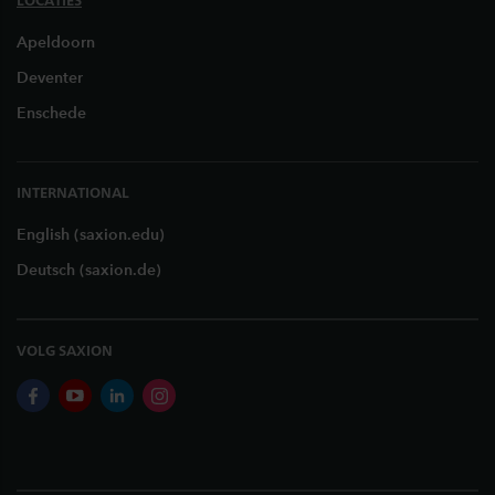
LOCATIES
Apeldoorn
Deventer
Enschede
INTERNATIONAL
English (saxion.edu)
Deutsch (saxion.de)
VOLG SAXION
facebook
youtube
linkedin
instagram