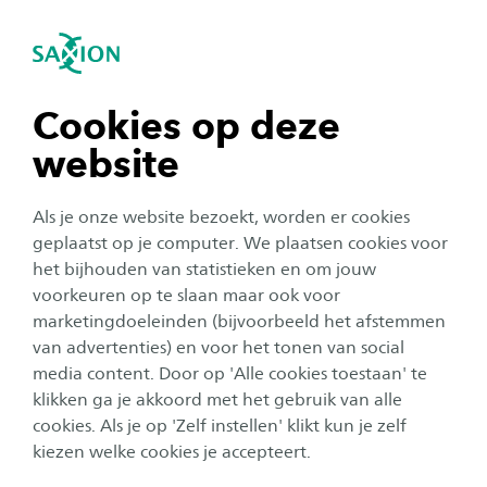
igatie sluiten
Zo
Navigatie openen
navigatie tonen
Cookies op deze
website
navigatie tonen
Als je onze website bezoekt, worden er cookies
navigatie tonen
geplaatst op je computer. We plaatsen cookies voor
het bijhouden van statistieken en om jouw
voorkeuren op te slaan maar ook voor
FastSwitch
navigatie tonen
marketingdoeleinden (bijvoorbeeld het afstemmen
van advertenties) en voor het tonen van social
Investeer als werkgever in gemotiveerde
media content. Door op 'Alle cookies toestaan' te
carrièreswitchers!
klikken ga je akkoord met het gebruik van alle
navigatie tonen
cookies. Als je op 'Zelf instellen' klikt kun je zelf
kiezen welke cookies je accepteert.