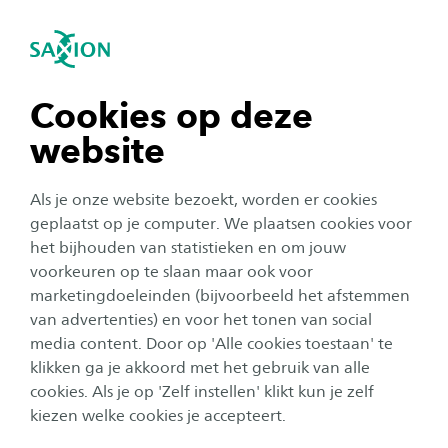
igatie sluiten
Zo
Navigatie openen
navigatie tonen
Cookies op deze
website
navigatie tonen
Onderwijs
Als je onze website bezoekt, worden er cookies
navigatie tonen
geplaatst op je computer. We plaatsen cookies voor
Potentie ontsluiten met
het bijhouden van statistieken en om jouw
FastSwitch: lerende
voorkeuren op te slaan maar ook voor
navigatie tonen
marketingdoeleinden (bijvoorbeeld het afstemmen
organisatie Gemeente Almelo
van advertenties) en voor het tonen van social
doet het
media content. Door op 'Alle cookies toestaan' te
navigatie tonen
klikken ga je akkoord met het gebruik van alle
Auteur:
Malou Willemsen - Warmerdam
cookies. Als je op 'Zelf instellen' klikt kun je zelf
Publicatiedatum:
2 juli 2024
Leestijd:
4
Minuten
kiezen welke cookies je accepteert.