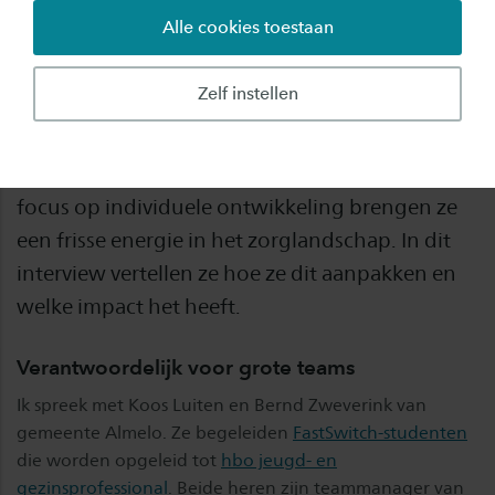
Alle cookies toestaan
Bij Gemeente Almelo staan teammanagers Koos
Luiten en Bernd Zweverink aan het roer van
Zelf instellen
twee van de vier sociale wijkteams. Door middel
van het FastSwitch-programma binden ze
passende potentials aan hun organisatie. Met
focus op individuele ontwikkeling brengen ze
een frisse energie in het zorglandschap. In dit
interview vertellen ze hoe ze dit aanpakken en
welke impact het heeft.
Verantwoordelijk voor grote teams
Ik spreek met Koos Luiten en Bernd Zweverink van
gemeente Almelo. Ze begeleiden
FastSwitch-studenten
die worden opgeleid tot
hbo jeugd- en
gezinsprofessional
. Beide heren zijn teammanager van