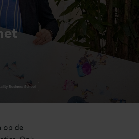
met
ality Business School
n op de