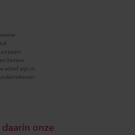
gemene
tal
 duurzaam
gen betere
actief zijn in
t ondertekenen
 daarin onze