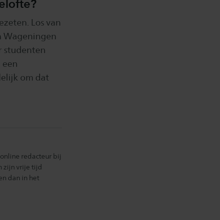
elofte?
ezeten. Los van
van Wageningen
r studenten
d een
elijk om dat
online redacteur bij
ijn vrije tijd
en dan in het