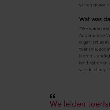
vertegenwoord
Wat was da
“We waren aanw
Nederlandse Ver
organisaties i
toerisme, zoda
leefomstandigh
het bestrijden
van de pledge.
We leiden toeri