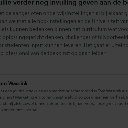
llie verder nog invulling geven aan de b
 de aangesloten onderwijsinstellingen al bij elkaar g
an we met alle hbo-instellingen en de Universiteit 
 iets kunnen bedenken binnen het curriculum wat voo
s: oplossingsgericht denken, challenges of bijvoorbeel
 studenten input kunnen leveren. Het gaat er uiteind
professional van de toekomst op gaan leiden.”
om Wassink
et een journalistieke én een marketingachtergrond is Tom Wassink als 
e Dienst Marketing en Communicatie altijd op zoek naar een verhaal. In z
oudt hij zich, zowel binnen als buiten de lijnen, vooral bezig met sport 
ijzonder met voetbal.