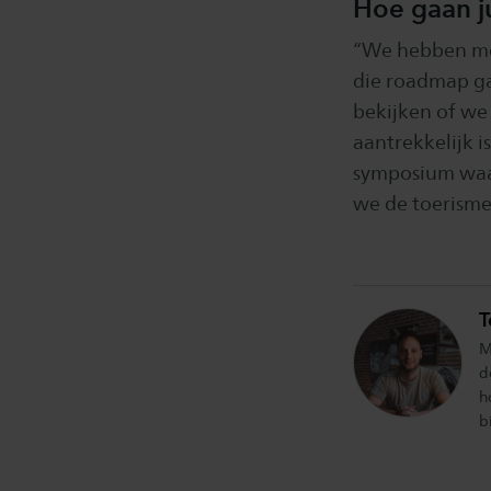
Hoe gaan ju
“We hebben met
die roadmap ga
bekijken of we
aantrekkelijk i
symposium waar
we de toerisme
T
M
d
h
b