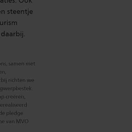
aties. Ook
n steentje
ourism
daarbij.
 ons, samen met
en,
rbij richten we
wegwerpbestek.
ap creëren,
gerealiseerd
 de pledge
sme van MVO