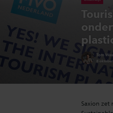
Touri
onder
plasti
Auteur:
Tom Was
Publicati
8 oktobe
Saxion zet 