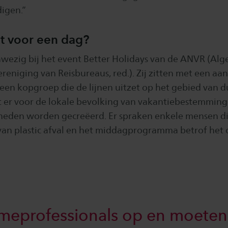
igen.”
t voor een dag?
ezig bij het event Better Holidays van de ANVR (Al
eniging van Reisbureaus, red.). Zij zitten met een aan
n een kopgroep die de lijnen uitzet op het gebied van
t er voor de lokale bevolking van vakantiebestemmin
eden worden gecreëerd. Er spraken enkele mensen die 
 van plastic afval en het middagprogramma betrof he
”
smeprofessionals op en moeten