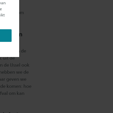
van
re
je
or Saxion om
ikt
bied van
ck-off van de
 uit de
n de IJssel ook
r hebben we de
jaar geven we
orde komen: hoe
afval om kan