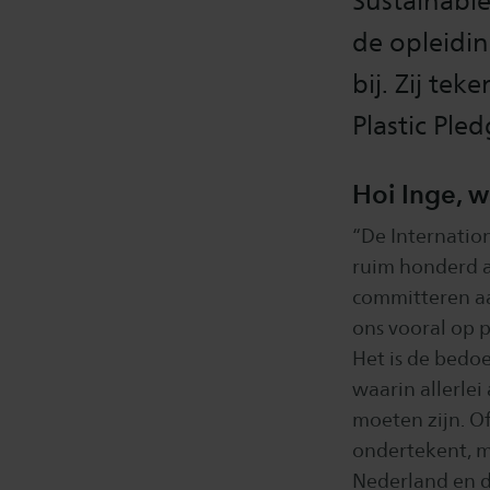
Sustainabl
de opleidi
bij. Zij te
Plastic Ple
Hoi Inge, w
“De Internation
ruim honderd an
committeren aan
ons vooral op p
Het is de bedo
waarin allerlei
moeten zijn. O
ondertekent, m
Nederland en d