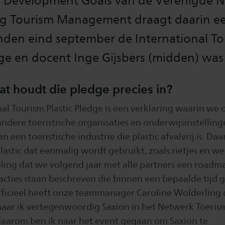
e Development Goals van de Verenigde N
ng Tourism Management draagt daarin ee
kenden eind september de International T
dge en docent Inge Gijsbers (midden) was 
at houdt die pledge precies in?
al Tourism Plastic Pledge is een verklaring waarin we
dere toeristische organisaties en onderwijsinstelling
 een toeristische industrie die plastic afvalvrij is. Daa
lastic dat eenmalig wordt gebruikt, zoals rietjes en 
eling dat we volgend jaar met alle partners een roadm
 acties staan beschreven die binnen een bepaalde tijd 
fficieel heeft onze teammanager Caroline Wolderling
aar ik vertegenwoordig Saxion in het Netwerk Toeri
aarom ben ik naar het event gegaan om Saxion te