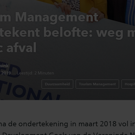
sm Management
tekent belofte: weg 
c afval
sink
edatum:
r 2019
Leestijd:
2
Minuten
Duurzaamheid
Tourism Management
Hospit
na de ondertekening in maart 2018 vol i