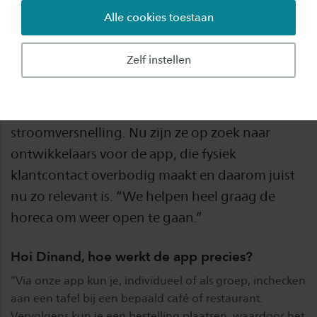
Alle cookies toestaan
Ze bedachten vorig jaar al een concept, maar
vanwege het coronavirus kwam de
Zelf instellen
ontwikkeling van horeca-app BonBon van
Saxion-studenten Dinand van der Graaf, Martijn
Klement en Ruben Albrecht in een
stroomversnelling. Nu zijn ze op zoek naar
ontwikkelaars voor de app, die fysiek
klantcontact overbodig maakt en daarom juist
nu zo relevant is. “We helpen heel graag de
horeca om weer open te gaan.”
Hoi Dinand, hoe werkt de app precies?
“Via onze app kun je, individueel of als groep, inchecken
aan een tafel bij een bepaald café of restaurant.
Vervolgens kun je een bestelling plaatsen, waardoor het