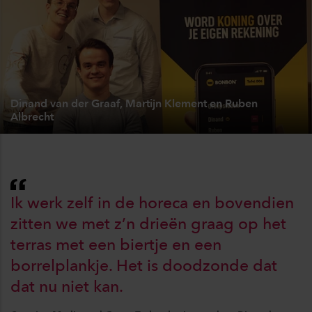
Dinand van der Graaf, Martijn Klement en Ruben
Albrecht
Ik werk zelf in de horeca en bovendien
zitten we met z’n drieën graag op het
terras met een biertje en een
borrelplankje. Het is doodzonde dat
dat nu niet kan.