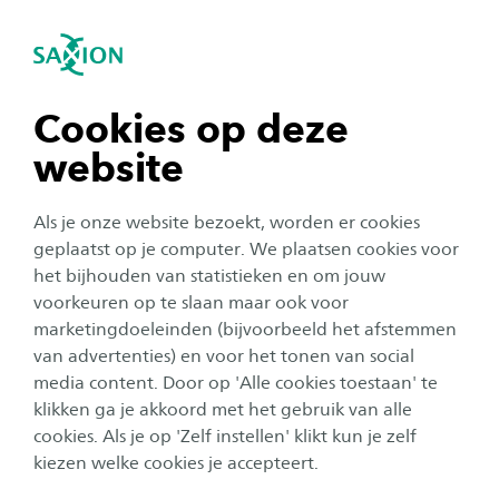
igatie sluiten
Zo
Navigatie openen
navigatie tonen
Cookies op deze
website
navigatie tonen
Als je onze website bezoekt, worden er cookies
navigatie tonen
geplaatst op je computer. We plaatsen cookies voor
Studentenleven
het bijhouden van statistieken en om jouw
Studenten ontwikkelen app
voorkeuren op te slaan maar ook voor
navigatie tonen
marketingdoeleinden (bijvoorbeeld het afstemmen
voor coronaproof
van advertenties) en voor het tonen van social
horecabezoek
media content. Door op 'Alle cookies toestaan' te
navigatie tonen
klikken ga je akkoord met het gebruik van alle
Auteur:
Tom Wassink
cookies. Als je op 'Zelf instellen' klikt kun je zelf
Publicatiedatum:
29 april 2020
Leestijd:
3
Minuten
kiezen welke cookies je accepteert.