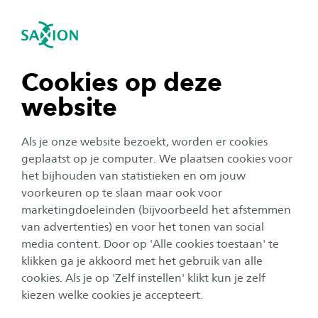
igatie sluiten
Zo
Navigatie openen
navigatie tonen
Cookies op deze
Onderwijs
website
navigatie tonen
Hester heeft een
Als je onze website bezoekt, worden er cookies
carrièreswitch gemaakt en is
navigatie tonen
geplaatst op je computer. We plaatsen cookies voor
afgestudeerd als hbo-
het bijhouden van statistieken en om jouw
verpleegkundige: 'Ik wil graag
voorkeuren op te slaan maar ook voor
navigatie tonen
marketingdoeleinden (bijvoorbeeld het afstemmen
meer betekenen voor de
van advertenties) en voor het tonen van social
medemens'
media content. Door op 'Alle cookies toestaan' te
navigatie tonen
klikken ga je akkoord met het gebruik van alle
Auteur:
Malou Willemsen - Warmerdam
cookies. Als je op 'Zelf instellen' klikt kun je zelf
Publicatiedatum:
8 juni 2022
Leestijd:
4
Minuten
kiezen welke cookies je accepteert.