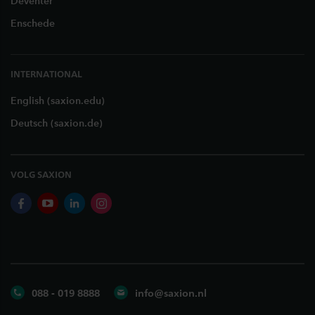
Deventer
Enschede
INTERNATIONAL
English (saxion.edu)
Deutsch (saxion.de)
VOLG SAXION
facebook
youtube
linkedin
instagram
088 - 019 8888
info@saxion.nl