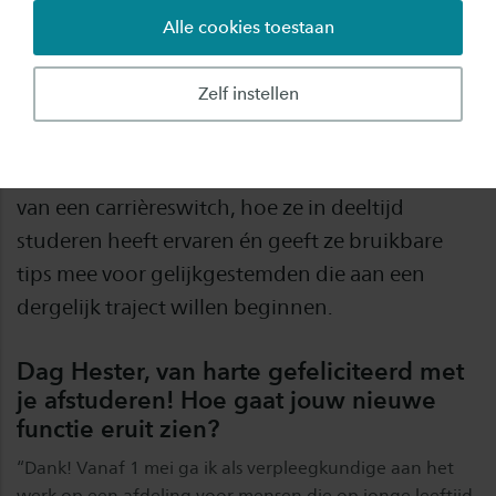
Alle cookies toestaan
Hester Wolters-Mons is afgestudeerd als
verpleegkundige na het volgen van de hbo-v
Zelf instellen
opleiding bij Saxion. In mei is ze begonnen aan
haar nieuwe baan als verpleegkundige. In dit
interview vertelt ze ons meer over het maken
van een carrièreswitch, hoe ze in deeltijd
studeren heeft ervaren én geeft ze bruikbare
tips mee voor gelijkgestemden die aan een
dergelijk traject willen beginnen.
Dag Hester, van harte gefeliciteerd met
je afstuderen! Hoe gaat jouw nieuwe
functie eruit zien?
“Dank! Vanaf 1 mei ga ik als verpleegkundige aan het
werk op een afdeling voor mensen die op jonge leeftijd