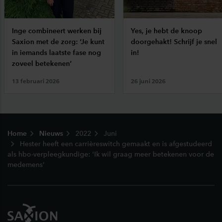
Inge combineert werken bij
Yes, je hebt de knoop
Saxion met de zorg: ‘Je kunt
doorgehakt! Schrijf je snel
in iemands laatste fase nog
in!
zoveel betekenen’
13 februari 2026
26 juni 2026
Footer
Home
Nieuws
2022
Juni
Hester heeft een carrièreswitch gemaakt en is afgestudeerd
als hbo-verpleegkundige: 'Ik wil graag meer betekenen voor de
medemens'