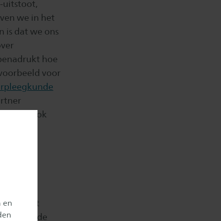
uitstoot,
even we in het
 is dat we ons
over
 benadrukt hoe
 voorbeeld voor
erpleegkunde
rtner
ijk zelf ook
ent-
Saxion
ma, in het
n en
den
rpleegkunde