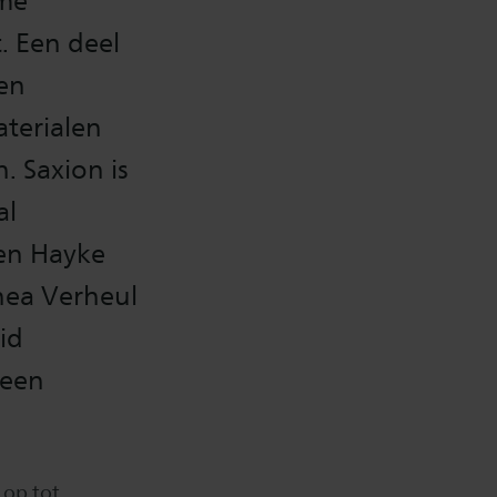
rme
. Een deel
een
terialen
. Saxion is
al
en Hayke
hea Verheul
id
 een
 op tot