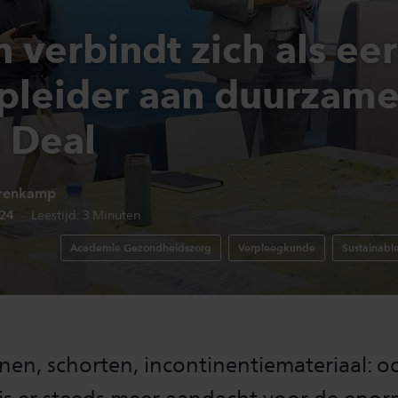
 verbindt zich als eer
pleider aan duurzam
 Deal
renkamp
edatum:
024
Leestijd:
3
Minuten
Academie Gezondheidszorg
Verpleegkunde
Sustainabl
en, schorten, incontinentiemateriaal: oo