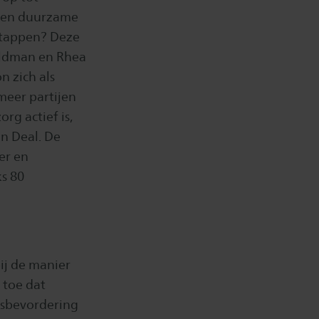
 een duurzame
stappen? Deze
eldman en Rhea
 zich als
meer partijen
org actief is,
en Deal. De
er en
ks 80
ij de manier
 toe dat
dsbevordering