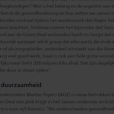
eegkundigen? Wat is het belang en de urgentie van
rken in de gezondheidszorg en hoe zetten we samen 
tonden centraal tijdens het werkbezoek dat Hayke V
xion brachten. Veldman noemt het bijzonder dat Saxion
ool aan de Green Deal verbonden heeft en hoopt dat 
tuurlijk aanjager wil ik graag dat elke partij die in de z
r of als zorgopleider, onderdeel uitmaakt van die Gre
erg veel goed werk, maar is ook een hele grote vervuil
ijks maar liefst 328 miljoen kilo afval. Dat zijn dagelij
ie door je straat rijden.”
 duurzaamheid
derzoeker Marlies Pepers (AGZ) is nauw betrokken b
 Deal een plek krijgt in het Saxion-onderwijs en licht
ht is voor vijf thema’s: “We onderscheiden gezondhei