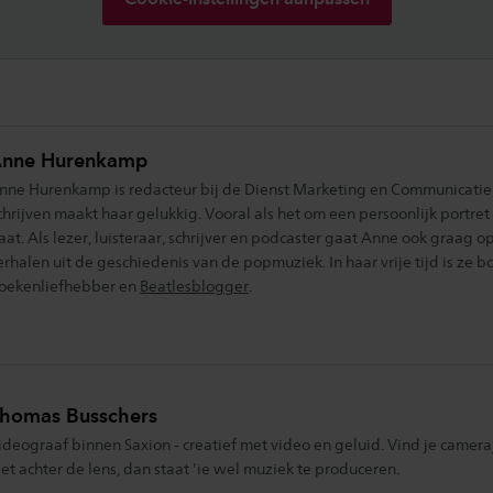
nne Hurenkamp
nne Hurenkamp is redacteur bij de Dienst Marketing en Communicatie 
chrijven maakt haar gelukkig. Vooral als het om een persoonlijk portre
aat. Als lezer, luisteraar, schrijver en podcaster gaat Anne ook graag 
erhalen uit de geschiedenis van de popmuziek. In haar vrije tijd is ze 
oekenliefhebber en
Beatlesblogger
.
homas Busschers
ideograaf binnen Saxion - creatief met video en geluid. Vind je camer
iet achter de lens, dan staat 'ie wel muziek te produceren.