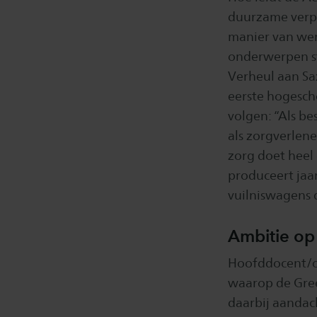
duurzame verpl
manier van we
onderwerpen s
Verheul aan Sa
eerste hogesch
volgen: “Als bes
als zorgverlene
zorg doet heel 
produceert jaarl
vuilniswagens d
Ambitie op
Hoofddocent/on
waarop de Green
daarbij aandac