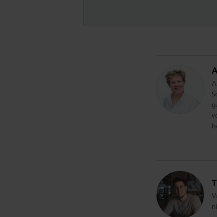
A
A
S
g
v
b
T
V
n