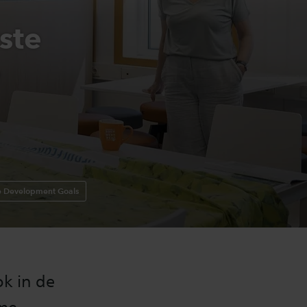
ste
e
e Development Goals
k in de