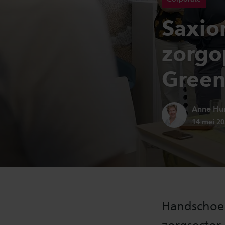
Saxion
zorgo
Green
Auteur:
Anne Hu
Publicati
14 mei 2
Handschoen