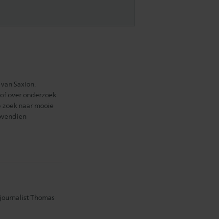
van Saxion.
t of over onderzoek
op zoek naar mooie
bovendien
ajournalist Thomas