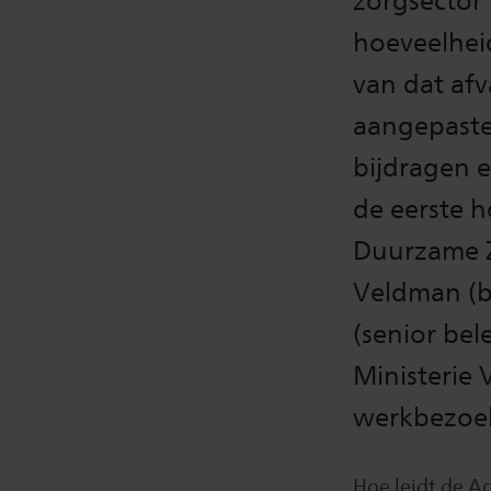
zorgsector
hoeveelheid
van dat afv
aangepaste
bijdragen 
de eerste 
Duurzame Z
Veldman (be
(senior be
Ministerie 
werkbezoek
Hoe leidt de A