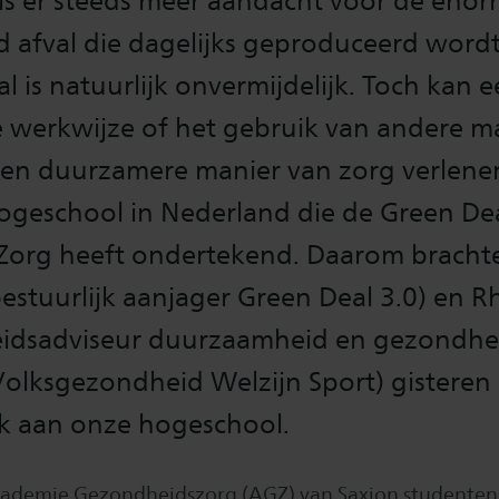
 is er steeds meer aandacht voor de eno
 afval die dagelijks geproduceerd wordt
al is natuurlijk onvermijdelijk. Toch kan 
 werkwijze of het gebruik van andere ma
een duurzamere manier van zorg verlenen
hogeschool in Nederland die de Green De
org heeft ondertekend. Daarom bracht
stuurlijk aanjager Green Deal 3.0) en R
leidsadviseur duurzaamheid en gezondhe
Volksgezondheid Welzijn Sport) gisteren
 aan onze hogeschool.
cademie Gezondheidszorg (AGZ) van Saxion studenten